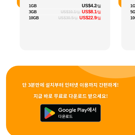
US$4.2
1GB
1
/일
US$8.1
3GB
US$10.1
5
/일
/일
US$22.9
10GB
US$30.5
1
/일
/일
단 3분만에 설치부터 인터넷 이용까지 간편하게!
지금 바로 무료로 다운로드 받으세요!