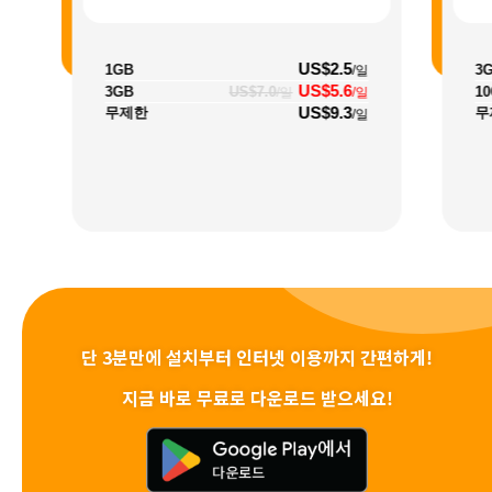
US$2.5
1GB
3
/일
US$5.6
3GB
US$7.0
1
/일
/일
US$9.3
무제한
무
/일
단 3분만에 설치부터 인터넷 이용까지 간편하게!
지금 바로 무료로 다운로드 받으세요!