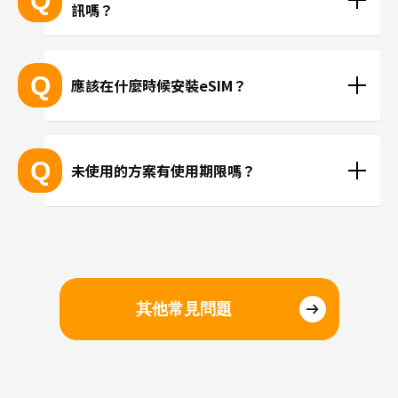
Q
訊嗎？
※產品推陳出新，可能無法列出所有最新的型號。
 ※無法透過個別的查詢確認您的設備是否支援eSIM功
現在trifa並無提供支援當地手機門號的方案，請使用
能。
LINE或Instagram等使用網路連線進行通話。
Q
應該在什麼時候安裝eSIM？
抵達目的地後再進行安裝、或在國內時事先安裝都沒
問題。若擔心當地機場的WiFi速度不夠快，建議您在
Q
未使用的方案有使用期限嗎？
國內完成安裝和設定，在當地進行切換eSIM即可。
請於購買日起三個月內開始使用。
其他常見問題