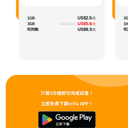
US$2.5
1GB
3
/天
US$5.6
3GB
US$7.0
1
/天
/天
US$9.3
吃到飽
吃
/天
只需3分鐘即可完成設置！
立即免費下載trifa APP！