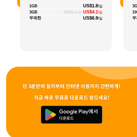
US$1.8
1GB
3
/일
US$4.1
3GB
US$5.1
1
/일
/일
US$6.9
무제한
무
/일
단 3분만에 설치부터 인터넷 이용까지 간편하게!
지금 바로 무료로 다운로드 받으세요!