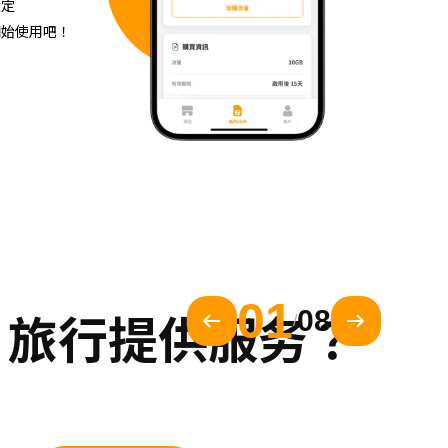
設定
開始使用吧！
01
a 旅行提供服务？
08
/