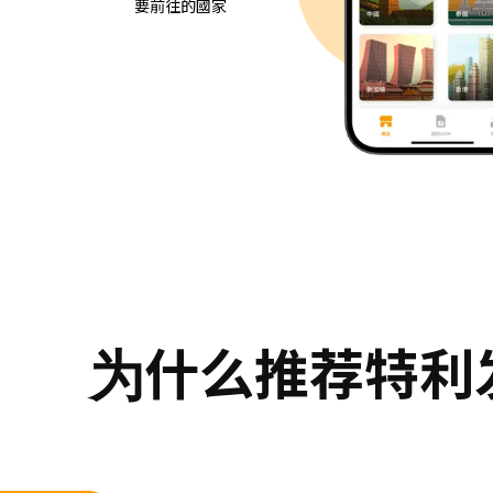
要前往的國家
为什么推荐特利发