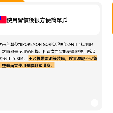
使用習慣後很方便簡單♫
次來台灣參加POKEMON GO的活動所以使用了這個服
。之前都是使用WiFi機，但這次希望能盡量輕便，所以
試使用了eSIM。
不必攜帶電池等裝備，確實減輕不少負
，整體而言使用體驗非常滿意。