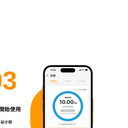
0
3
開始使用
跟著步驟