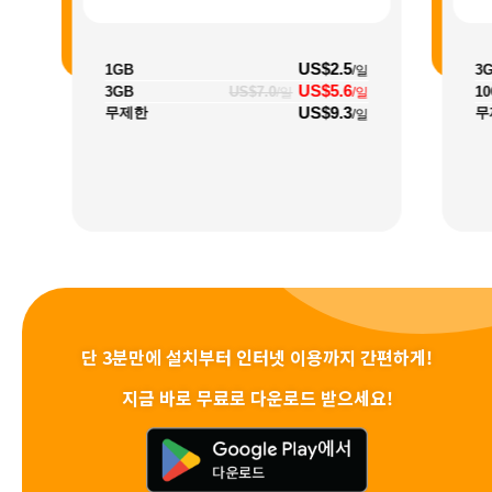
US$2.5
1GB
3
/일
US$5.6
3GB
US$7.0
1
/일
/일
US$9.3
무제한
무
/일
단 3분만에 설치부터 인터넷 이용까지 간편하게!
지금 바로 무료로 다운로드 받으세요!