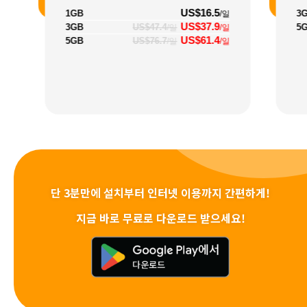
US$16.5
1GB
3
/일
US$37.9
3GB
US$47.4
5
/일
/일
US$61.4
5GB
US$76.7
/일
/일
단 3분만에 설치부터 인터넷 이용까지 간편하게!
지금 바로 무료로 다운로드 받으세요!