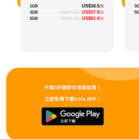
US$16.5
1GB
3
/天
US$37.9
3GB
US$47.4
5
/天
/天
US$61.4
5GB
US$76.7
/天
/天
只需3分鐘即可完成設置！
立即免費下載trifa APP！