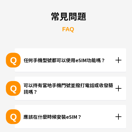
常見問題
FAQ
Q
任何手機型號都可以使用eSIM功能嗎？
支援eSIM的設備型號
可以持有當地手機門號並撥打電話或收發簡
Q
訊嗎？
※產品推陳出新，可能無法列出所有最新的型號。
 ※無法透過個別的查詢確認您的設備是否支援eSIM功
現在trifa並無提供支援當地手機門號的方案，請使用
能。
LINE或Instagram等使用網路連線進行通話。
Q
應該在什麼時候安裝eSIM？