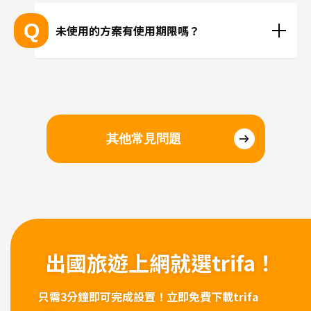
抵達目的地後再進行安裝、或在國內時事先安裝都沒
問題。若擔心當地機場的WiFi速度不夠快，建議您在
Q
未使用的方案有使用期限嗎？
國內完成安裝和設定，在當地進行切換eSIM即可。
請於購買日起三個月內開始使用。
其他常見問題
出國旅遊上網
就選trifa！
只需3分鐘即可完成設置！
立即免費下載trifa