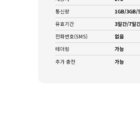
통신량
1GB/3GB/
유효기간
3일간/7일간
전화번호(SMS)
없음
테더링
가능
추가 충전
가능