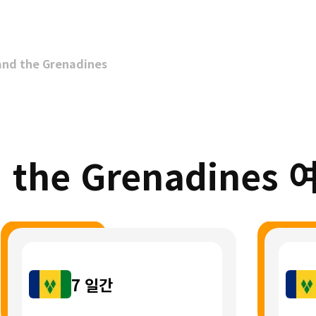
and the Grenadines
nd the Grenadin
7
일간