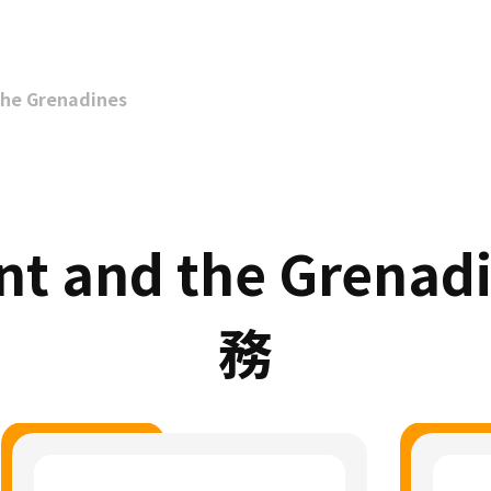
the Grenadines
nt and the Grena
務