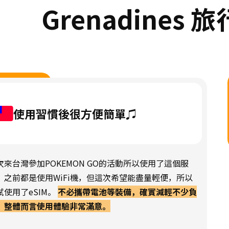
Grenadines
使用習慣後很方便簡單♫
次來台灣參加POKEMON GO的活動所以使用了這個服
。之前都是使用WiFi機，但這次希望能盡量輕便，所以
試使用了eSIM。
不必攜帶電池等裝備，確實減輕不少負
，整體而言使用體驗非常滿意。