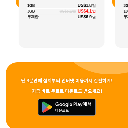
US$1.8
1GB
3
/일
US$4.1
3GB
US$5.1
1
/일
/일
US$6.9
무제한
무
/일
단 3분만에 설치부터 인터넷 이용까지 간편하게!
지금 바로 무료로 다운로드 받으세요!