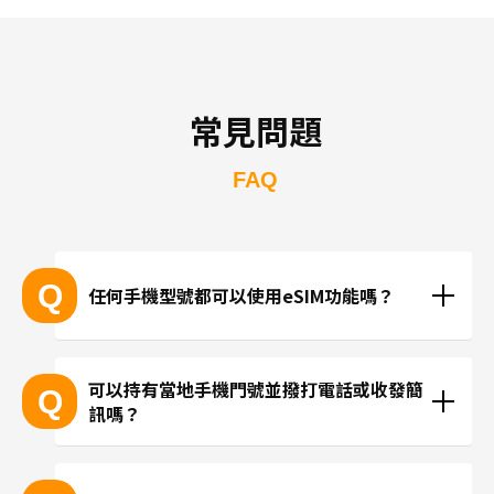
常見問題
FAQ
Q
任何手機型號都可以使用eSIM功能嗎？
支援eSIM的設備型號
可以持有當地手機門號並撥打電話或收發簡
Q
訊嗎？
※產品推陳出新，可能無法列出所有最新的型號。
 ※無法透過個別的查詢確認您的設備是否支援eSIM功
現在trifa並無提供支援當地手機門號的方案，請使用
能。
LINE或Instagram等使用網路連線進行通話。