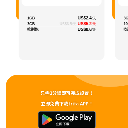
US$2.4
1GB
3
/天
US$5.2
3GB
US$6.5
1
/天
/天
US$8.6
吃到飽
吃
/天
只需3分鐘即可完成設置！
立即免費下載trifa APP！