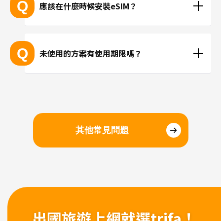
Q
應該在什麼時候安裝eSIM？
抵達目的地後再進行安裝、或在國內時事先安裝都沒
問題。若擔心當地機場的WiFi速度不夠快，建議您在
Q
未使用的方案有使用期限嗎？
國內完成安裝和設定，在當地進行切換eSIM即可。
請於購買日起三個月內開始使用。
其他常見問題
出國旅遊上網
就選trifa！