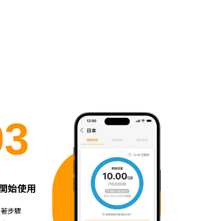
0
3
開始使用
跟著步驟