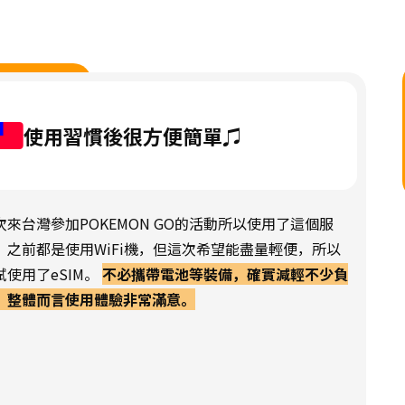
使用習慣後很方便簡單♫
次來台灣參加POKEMON GO的活動所以使用了這個服
。之前都是使用WiFi機，但這次希望能盡量輕便，所以
試使用了eSIM。
不必攜帶電池等裝備，確實減輕不少負
，整體而言使用體驗非常滿意。