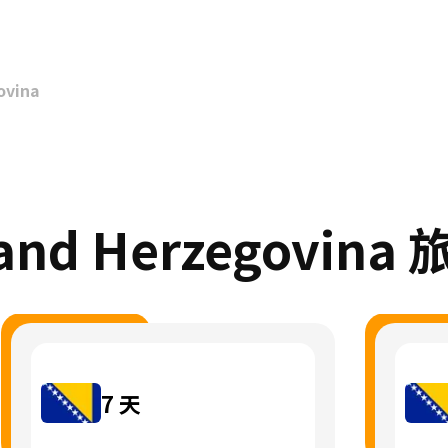
ovina
and Herzegovina
7
天