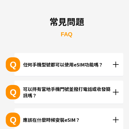
常見問題
FAQ
Q
任何手機型號都可以使用eSIM功能嗎？
支援eSIM的設備型號
可以持有當地手機門號並撥打電話或收發簡
Q
訊嗎？
※產品推陳出新，可能無法列出所有最新的型號。
 ※無法透過個別的查詢確認您的設備是否支援eSIM功
現在trifa並無提供支援當地手機門號的方案，請使用
能。
LINE或Instagram等使用網路連線進行通話。
Q
應該在什麼時候安裝eSIM？