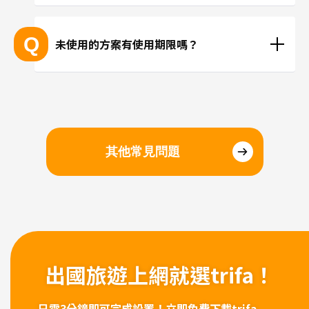
抵達目的地後再進行安裝、或在國內時事先安裝都沒
問題。若擔心當地機場的WiFi速度不夠快，建議您在
Q
未使用的方案有使用期限嗎？
國內完成安裝和設定，在當地進行切換eSIM即可。
請於購買日起三個月內開始使用。
其他常見問題
出國旅遊上網
就選trifa！
只需3分鐘即可完成設置！
立即免費下載trifa