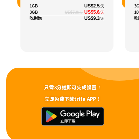
US$2.5
1GB
3
/天
US$5.6
3GB
US$7.0
1
/天
/天
US$9.3
吃到飽
吃
/天
只需3分鐘即可完成設置！
立即免費下載trifa APP！