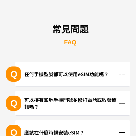
常見問題
FAQ
Q
任何手機型號都可以使用eSIM功能嗎？
支援eSIM的設備型號
可以持有當地手機門號並撥打電話或收發簡
Q
訊嗎？
※產品推陳出新，可能無法列出所有最新的型號。
 ※無法透過個別的查詢確認您的設備是否支援eSIM功
現在trifa並無提供支援當地手機門號的方案，請使用
能。
LINE或Instagram等使用網路連線進行通話。
Q
應該在什麼時候安裝eSIM？