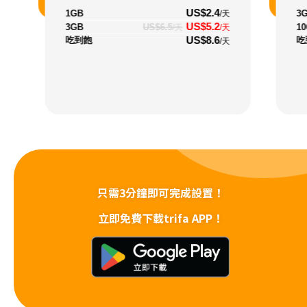
US$2.4
1GB
3
/天
US$5.2
3GB
US$6.5
1
/天
/天
US$8.6
吃到飽
吃
/天
只需3分鐘即可完成設置！
立即免費下載trifa APP！