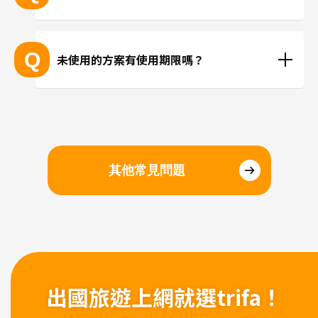
抵達目的地後再進行安裝、或在國內時事先安裝都沒
問題。若擔心當地機場的WiFi速度不夠快，建議您在
Q
未使用的方案有使用期限嗎？
國內完成安裝和設定，在當地進行切換eSIM即可。
請於購買日起三個月內開始使用。
其他常見問題
出國旅遊上網
就選trifa！