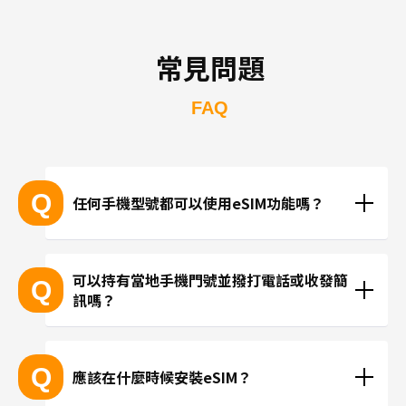
常見問題
FAQ
Q
任何手機型號都可以使用eSIM功能嗎？
支援eSIM的設備型號
可以持有當地手機門號並撥打電話或收發簡
Q
訊嗎？
※產品推陳出新，可能無法列出所有最新的型號。
 ※無法透過個別的查詢確認您的設備是否支援eSIM功
現在trifa並無提供支援當地手機門號的方案，請使用
能。
LINE或Instagram等使用網路連線進行通話。
Q
應該在什麼時候安裝eSIM？