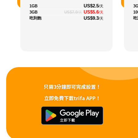
US$2.5
1GB
3
/天
US$5.6
3GB
US$7.0
1
/天
/天
US$9.3
吃到飽
吃
/天
只需3分鐘即可完成設置！
立即免費下載trifa APP！