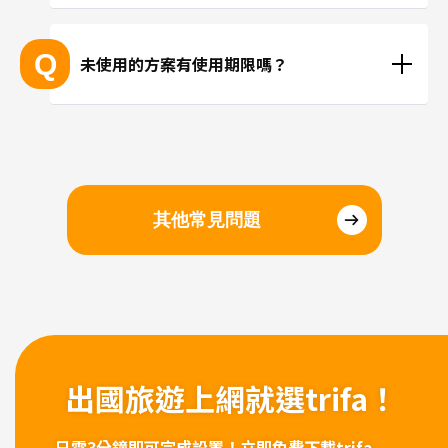
抵達目的地後再進行安裝、或在國內時事先安裝都沒
問題。若擔心當地機場的WiFi速度不夠快，建議您在
Q
未使用的方案有使用期限嗎？
國內完成安裝和設定，在當地進行切換eSIM即可。
請於購買日起三個月內開始使用。
其他常見問題
出國旅遊上網
就選trifa！
只需3分鐘即可完成設置！
立即免費下載trifa