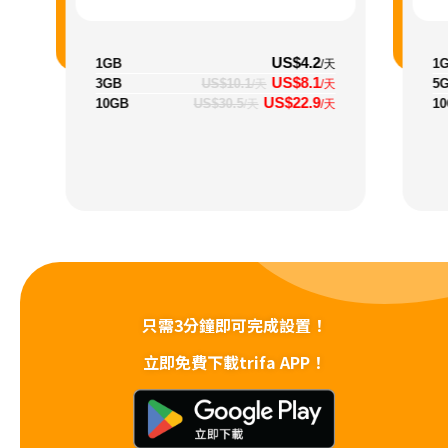
US$4.2
1GB
1
/天
US$8.1
3GB
US$10.1
5
/天
/天
US$22.9
10GB
US$30.5
1
/天
/天
只需3分鐘即可完成設置！
立即免費下載trifa APP！