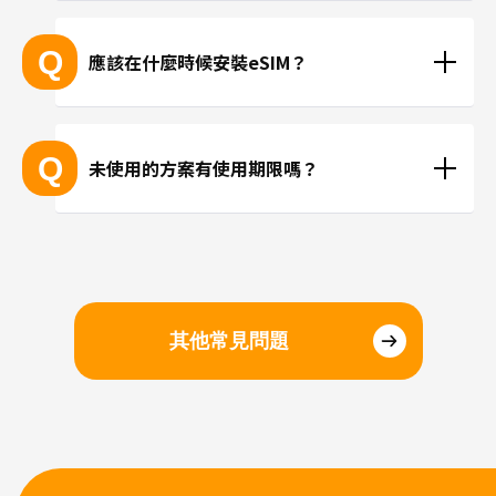
 ※無法透過個別的查詢確認您的設備是否支援eSIM功
現在trifa並無提供支援當地手機門號的方案，請使用
能。
LINE或Instagram等使用網路連線進行通話。
Q
應該在什麼時候安裝eSIM？
抵達目的地後再進行安裝、或在國內時事先安裝都沒
問題。若擔心當地機場的WiFi速度不夠快，建議您在
Q
未使用的方案有使用期限嗎？
國內完成安裝和設定，在當地進行切換eSIM即可。
請於購買日起三個月內開始使用。
其他常見問題