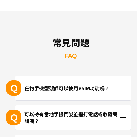
常見問題
FAQ
Q
任何手機型號都可以使用eSIM功能嗎？
支援eSIM的設備型號
可以持有當地手機門號並撥打電話或收發簡
Q
訊嗎？
※產品推陳出新，可能無法列出所有最新的型號。
 ※無法透過個別的查詢確認您的設備是否支援eSIM功
現在trifa並無提供支援當地手機門號的方案，請使用