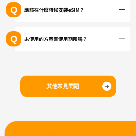
能。
LINE或Instagram等使用網路連線進行通話。
Q
應該在什麼時候安裝eSIM？
抵達目的地後再進行安裝、或在國內時事先安裝都沒
問題。若擔心當地機場的WiFi速度不夠快，建議您在
Q
未使用的方案有使用期限嗎？
國內完成安裝和設定，在當地進行切換eSIM即可。
請於購買日起三個月內開始使用。
其他常見問題