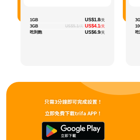
US$1.8
1GB
3
/天
US$4.1
3GB
US$5.1
1
/天
/天
US$6.9
吃到飽
吃
/天
只需3分鐘即可完成設置！
立即免費下載trifa APP！