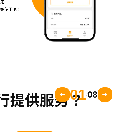
設定
開始使用吧！
01
旅行提供服务？
08
/