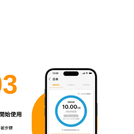
0
3
開始使用
跟著步驟