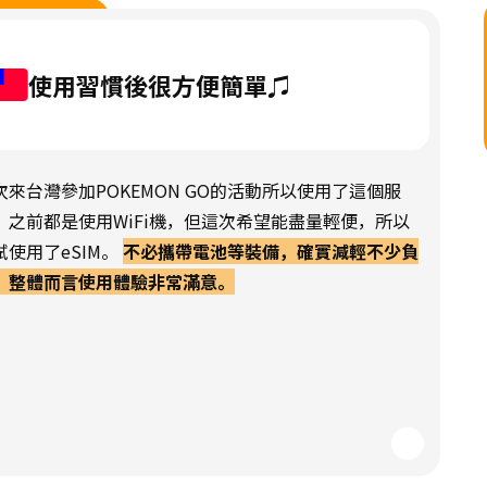
使用習慣後很方便簡單♫
次來台灣參加POKEMON GO的活動所以使用了這個服
。之前都是使用WiFi機，但這次希望能盡量輕便，所以
試使用了eSIM。
不必攜帶電池等裝備，確實減輕不少負
，整體而言使用體驗非常滿意。