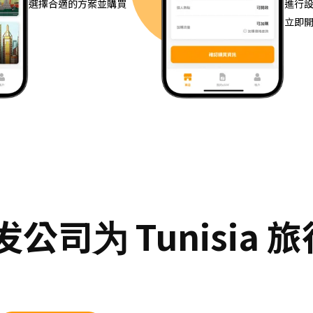
選擇合適的方案並購買
進行
立即
司为 Tunisia 