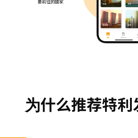
要前往的國家
为什么推荐特利发公