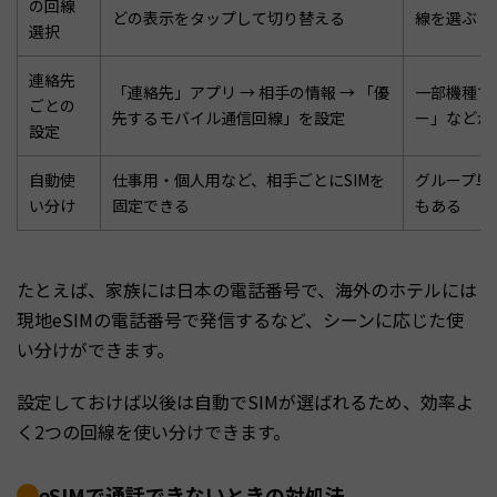
の回線
どの表示をタップして切り替える
線を選ぶ（
選択
連絡先
「連絡先」アプリ → 相手の情報 → 「優
一部機種で
ごとの
先するモバイル通信回線」を設定
ー」などか
設定
自動使
仕事用・個人用など、相手ごとにSIMを
グループ単
い分け
固定できる
もある
たとえば、家族には日本の電話番号で、海外のホテルには
現地eSIMの電話番号で発信するなど、シーンに応じた使
い分けができます。
設定しておけば以後は自動でSIMが選ばれるため、効率よ
く2つの回線を使い分けできます。
eSIMで通話できないときの対処法