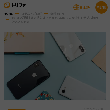
日本語
MENU
HOME
コラム・ブログ
海外 eSIM
eSIMで通話する方法とは？デュアルSIMでの方法やトラブル時の
対処法を解説
公開
2025.06.28