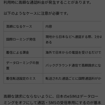
利用時に高額な通話料金が発生することがあります。
以下のようなケースに注意が必要です。
高額になるケース
内容
現地から日本などへ通話する際、1分あ
国際ローミング発信
ある
着信による課金
海外で日本からの電話を受けるだけで料
データローミングの放
バックグラウンド通信で高額請求になる
置
着信転送設定のミス
転送された通話ごとに国際通話料がかか
高額な請求にならないように、日本のeSIMはデータロー
ミングをオフにして通話・SMSの受信専用にするのが基本