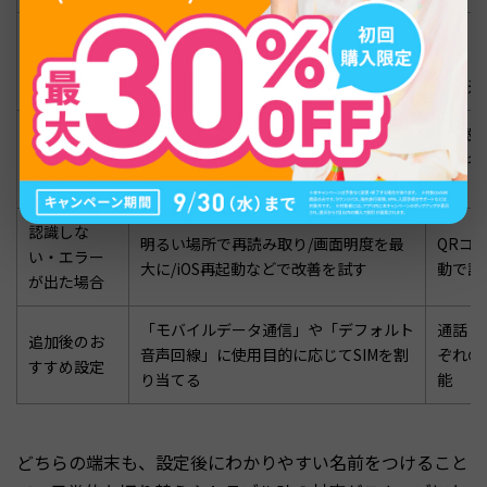
設定 → モバイル通信 → モバイル通信プ
設定 
eSIM追加方
ランを追加 → QRコード読み取り or 手
ネット 
法
動入力
ンを追
プロファイ
SIM
「日本用」「海外用」など自由に名称を
ルのラベル
より名
設定可能
設定
り）
認識しな
明るい場所で再読み取り/画面明度を最
QRコ
い・エラー
大に/iOS再起動などで改善を試す
動で設
が出た場合
「モバイルデータ通信」や「デフォルト
通話・
追加後のお
音声回線」に使用目的に応じてSIMを割
ぞれの
すすめ設定
り当てる
能
どちらの端末も、設定後にわかりやすい名前をつけること