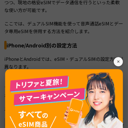
つつ、現地の格安eSIMでデータ通信を行うといった柔軟
な使い方が可能です。
ここでは、デュアルSIM機能を使って音声通話eSIMとデー
タ専用eSIMを併用する方法を紹介します。
iPhone/Android別の設定方法
iPhoneとAndroidでは、eSIM・デュアルSIMの設定方法が
×
異なります。
どちらもQRコードや手動入力でeSIMプロファイルを追加
できますが、操作メニューや表示が異なるため注意しなけ
ればなりません。
以下に、主要な手順を表にまとめました。
項目
iPhoneの手順
Andr