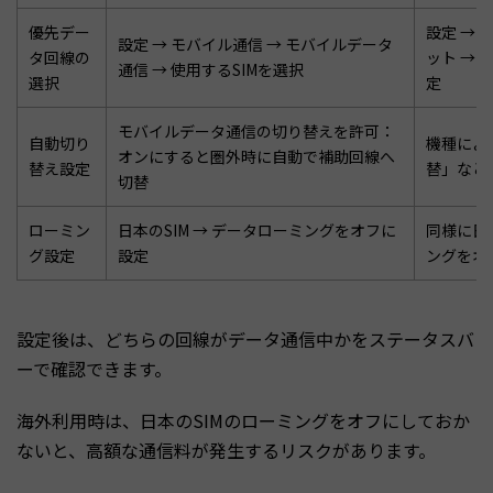
優先デー
設定 →
設定 → モバイル通信 → モバイルデータ
タ回線の
ット → 
通信 → 使用するSIMを選択
選択
定
モバイルデータ通信の切り替えを許可：
自動切り
機種によ
オンにすると圏外時に自動で補助回線へ
替え設定
替」など
切替
ローミン
日本のSIM → データローミングをオフに
同様に日
グ設定
設定
ングをオ
設定後は、どちらの回線がデータ通信中かをステータスバ
ーで確認できます。
海外利用時は、日本のSIMのローミングをオフにしておか
ないと、高額な通信料が発生するリスクがあります。