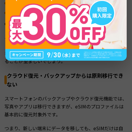
再発行回数に上限（月1〜3回など）が設定されることもある
再発行には手数料（220円〜880円）がかかるケースがある
eSIMを複数端末で使い回そうとして再発行を繰り返す
と、回数制限や手数料負担が問題になる可能性がありま
す。
なるべくひとつの端末で長期的に使い続ける前提で契約す
ることが望ましいでしょう。
クラウド復元・バックアップからは原則移行でき
ない
スマートフォンのバックアップやクラウド復元機能では、
写真やアプリは移行できますが、eSIMのプロファイルは
基本的に復元対象外です。
つまり、新しい端末にデータを移しても、eSIMだけは自