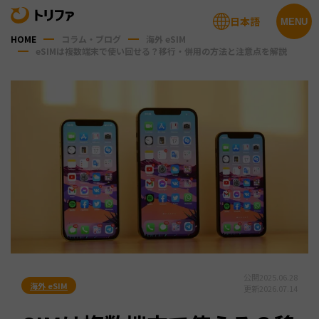
日本語
MENU
HOME
コラム・ブログ
海外 eSIM
eSIMは複数端末で使い回せる？移行・併用の方法と注意点を解説
公開
2025.06.28
海外 eSIM
更新
2026.07.14