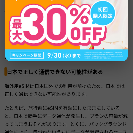
イプがあります。そのため、出発数日前に設定すると、旅
行中に期限が切れてしまう可能性があり、料金が無駄にな
るおそれがあります。
iPhone（iOS16.4以降）は、インストールすると自動で利
用が始まることがあるため注意が必要です。事前にプラン
の仕様を確認し、カウント開始のタイミングを把握してお
きましょう。
日本で正しく通信できない可能性がある
海外用eSIMは日本国外での利用が前提のため、日本では
正しく通信できない可能性があります。
たとえば、旅行前にeSIMを有効にしたままにしている
と、日本で勝手にデータ通信が発生し、プランの容量が減
ってしまうおそれがあります。とくに、バックグラウンド
通信により、気づかないうちにデータが消費されるケース