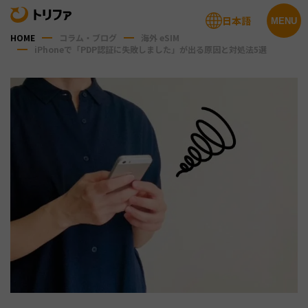
日本語
MENU
HOME
コラム・ブログ
海外 eSIM
iPhoneで「PDP認証に失敗しました」が出る原因と対処法5選