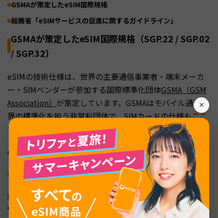
GSMAが策定したeSIM国際規格
総務省「eSIMサービスの促進に関するガイドライン」
GSMAが策定したeSIM国際規格（SGP.22 / SGP.02
/ SGP.32）
eSIMの技術仕様は、世界の主要通信事業者・端末メーカ
ー・SIMベンダーが参加する国際標準化団体
GSMA（GSM
Association）
が策定しています。GSMAはモバイル通信業
×
界の標準化を担う非営利団体で、SIMカードの仕様もここ
で決められてきました。
eSIM関連の主要な技術仕様は次の3つです。
SGP.22
：スマートフォン・ウェアラブルなどコンシューマー向け端末を
対象とした規格。一般ユーザーが触れるiPhone・Android・Appl
e WatchなどのeSIMはこの仕様に準拠