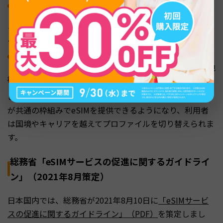
SGP.02
：M2M（Machine to Machine）通信向けの先行規格。コネクテ
ッドカーや産業機器など、利用者操作を介さない機器に用いられ
る
SGP.32
：IoT機器向けの最新規格。SGP.02を発展させ、低消費電力・大規
模デバイス管理に対応
これら共通仕様により、世界の通信事業者と端末メーカー
が共通の枠組みでeSIMを提供できるようになり、利用者
は国境やキャリアを越えてプロファイルを切り替えられま
す。
総務省「eSIMサービスの促進に関するガイドライ
ン」（2021年8月策定）
日本国内では、総務省が2021年8月10日に
「eSIMサービ
スの促進に関するガイドライン」（PDF）
を策定しまし