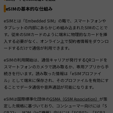
eSIMの基本的な仕組み
eSIMとは「Embedded SIM」の略で、スマートフォンや
タブレットの内部にあらかじめ組み込まれたSIMのことで
す。従来のSIMカードのように端末に物理的なカードを挿
入する必要がなく、オンライン上で契約者情報をダウンロ
ードするだけで通信が利用できます。
eSIMの利用開始は、通信キャリアが発行するQRコードを
スマートフォンのカメラで読み取るか、専用アプリから手
続きを行います。読み取った情報は「eSIMプロファイ
ル」として端末に保存され、そのプロファイルを有効にす
ることでデータ通信や音声通話が可能になります。
eSIMは国際標準化団体の
GSMA（GSM Association）
が策
定した規格に基づいており、コンシューマー向けには「S
GP.22」、M2M（IoT機器）向けには「SGP.02」「SGP.3