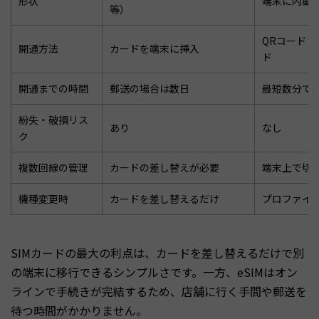
形状
端末に内蔵
等）
QRコード
開通方法
カードを端末に挿入
ド
開通までの時間
郵送の場合は数日
最短数分で
紛失・破損リス
あり
なし
ク
複数回線の管理
カードの差し替えが必要
端末上で切
機種変更時
カードを差し替えるだけ
プロファイ
SIMカードの最大の利点は、カードを差し替えるだけで別
の端末に移行できるシンプルさです。一方、eSIMはオン
ラインで手続きが完結するため、店舗に行く手間や郵送を
待つ時間がかかりません。