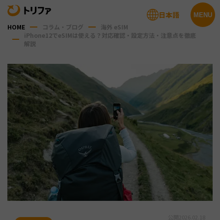
日本語
MENU
HOME
コラム・ブログ
海外 eSIM
iPhone12でeSIMは使える？対応確認・設定方法・注意点を徹底
解説
公開
2026.02.18