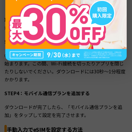
「QRコードを使用」を選択し、カメラでQRコードを読み
取ります。QRコードはパソコンやタブレットなど、別の
端末に表示しておくとスキャンしやすくなります。
STEP3：プロファイルをダウンロードする
QRコードを読み取ると、プロファイルのダウンロードが
始まります。この間、Wi-Fi接続を切ったりアプリを閉じ
たりしないでください。ダウンロードには30秒〜1分程度
かかります。
STEP4：モバイル通信プランを追加する
ダウンロードが完了したら、「モバイル通信プランを追
加」をタップして設定を完了させます。
手動入力でeSIMを設定する方法