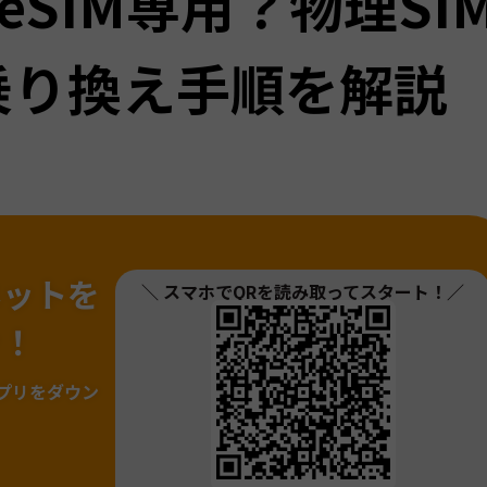
はeSIM専用？物理SI
乗り換え手順を解説
ネットを
＼ スマホでQRを読み取ってスタート！／
ァ！
プリをダウン