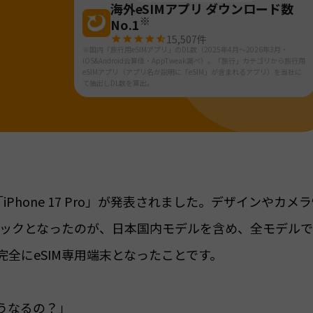
海外eSIMアプリ ダウンロード数
※
No.1
15,507
件
※国内「旅行用eSIMアプリ」のDL数（2025年4月～2026年3月・
iOS&Android合算値・AppTweak調べ）。「旅行」カテゴリから旅行用
eSIMアプリ（アプリ名か説明に「eSIM」が含まれるアプリ）を当社に
て抽出しDL数を算出。
と「iPhone 17 Pro」が発表されました。デザインやカメ
ックとなったのが、日本国内モデルを含め、全モデル
完全にeSIM専用端末となったことです。
うなるの？」