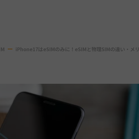
IM
iPhone17はeSIMのみに！eSIMと物理SIMの違い