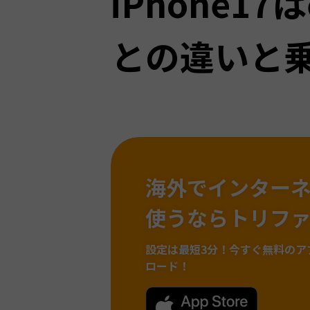
iPhone17
との違いと
海外でインター
使うならトリフ
設定は最短3分！
今すぐ無料のア
ロード！