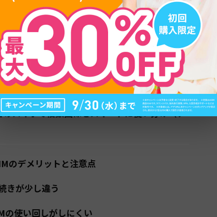
eSIMのみ対応になる4つのメリット
ンラインで契約・即日開通
外旅行・出張が劇的に便利に
IMカード紛失・破損のリスクがゼロに
台のスマホで複数回線をスマートに使い分け（デ
SIMのデメリットと注意点
続きが少し違う
IMの使い回しがしにくい