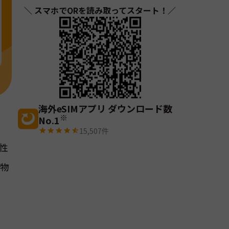
＼ スマホでQRを読み取ってスタート！／
海外eSIMアプリ ダウンロード数
※
No.1
15,507
件
ラ性
で物