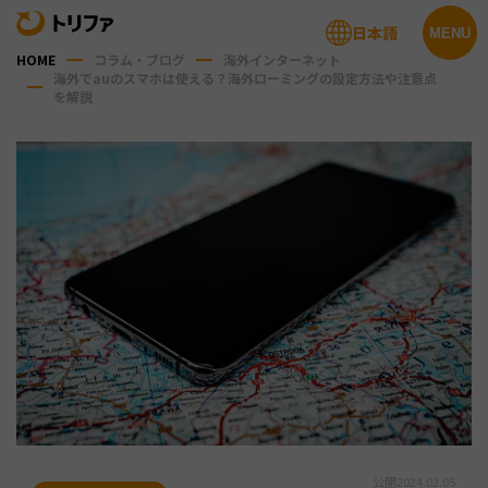
日本語
MENU
HOME
コラム・ブログ
海外インターネット
海外でauのスマホは使える？海外ローミングの設定方法や注意点
を解説
公開
2024.02.05