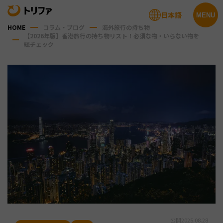
日本語
MENU
HOME
コラム・ブログ
海外旅行の持ち物
【2026年版】香港旅行の持ち物リスト！必須な物・いらない物を
総チェック
公開
2025.08.28