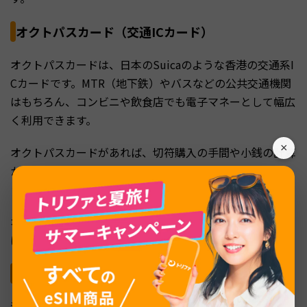
オクトパスカード（交通ICカード）
オクトパスカードは、日本のSuicaのような香港の交通系I
Cカードです。MTR（地下鉄）やバスなどの公共交通機関
はもちろん、コンビニや飲食店でも電子マネーとして幅広
く利用できます。
×
オクトパスカードがあれば、切符購入の手間や小銭の計算
から解放され、移動や買い物がよりスムーズになるでしょ
う。
オクトパスカードは、iPhoneで使える便利なアプリ版の
ほか、空港・駅の窓口でカード本体も購入可能です。
常備薬
海外旅行では、慣れない環境や食事で体調を崩すことがあ