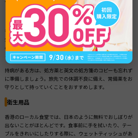
ります。そのため、普段から飲み慣れている常備薬を持参
しておきましょう。
香港にもドラッグストアはありますが、言葉がわからず自
分に合う薬を見つけるのは困難な場合があります。そのた
め、胃腸薬や鎮痛剤、絆創膏など、使い慣れた薬が少しあ
るだけで、いざというときに役立ちます。
持病がある方は、処方薬と英文の処方箋のコピーも忘れず
に準備しましょう。旅先での体調不良に備え、常備薬をお
守りとして持っていくことをおすすめします。
衛生用品
香港のローカル食堂では、日本のように無料でおしぼりが
出ないことがほとんどです。食事前に手を拭いたり、テー
ブルをきれいにしたりする際に、ウェットティッシュがあ