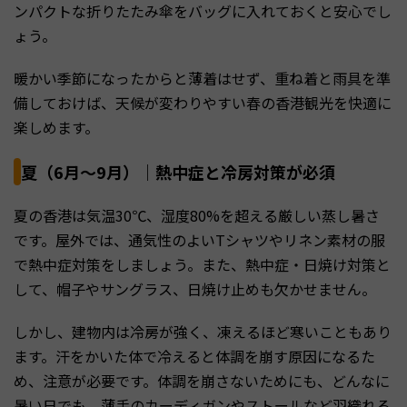
ンパクトな折りたたみ傘をバッグに入れておくと安心でし
ょう。
暖かい季節になったからと薄着はせず、重ね着と雨具を準
備しておけば、天候が変わりやすい春の香港観光を快適に
楽しめます。
夏（6月～9月）｜熱中症と冷房対策が必須
夏の香港は気温30℃、湿度80%を超える厳しい蒸し暑さ
です。屋外では、通気性のよいTシャツやリネン素材の服
で熱中症対策をしましょう。また、熱中症・日焼け対策と
して、帽子やサングラス、日焼け止めも欠かせません。
しかし、建物内は冷房が強く、凍えるほど寒いこともあり
ます。汗をかいた体で冷えると体調を崩す原因になるた
め、注意が必要です。体調を崩さないためにも、どんなに
暑い日でも、薄手のカーディガンやストールなど羽織れる