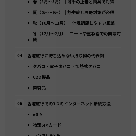
春（3月～5月）｜薄手の上着と雨具で対策
夏（6月～9月）｜熱中症と冷房対策が必須
秋（10月～11月）｜体温調節しやすい服装
冬（12月～2月）｜コートや重ね着での防寒対
策
香港旅行に持ち込めない持ち物の代表例
タバコ・電子タバコ・加熱式タバコ
CBD製品
肉製品
香港旅行での3つのインターネット接続方法
eSIM
物理SIMカード
レンタルWi-Fi