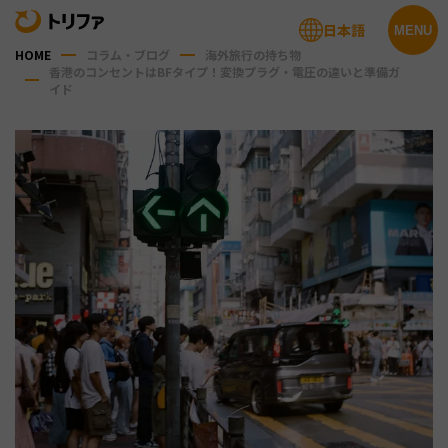
日本語
MENU
HOME
コラム・ブログ
海外旅行の持ち物
香港のコンセントはBFタイプ！変換プラグ・電圧の違いと準備ガ
イド