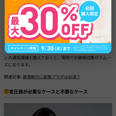
香港到着後にホテルのフロントで貸し出してもらえるケー
スもありますが、数に限りがあるため、事前に自分で用意
しておくのが確実です。
なお、香港滞在中の通信手段を事前に準備しておきたい方
には、アプリダウンロード数No.1の海外eSIMアプリ「ト
リファ」が便利です。変換プラグとあわせてスマートフォ
ンの通信環境も整えておくと、現地での情報収集がスムー
ズになります。
関連記事:
香港旅行に変換プラグは必須？
変圧器が必要なケースと不要なケース