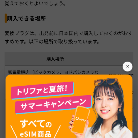
覚えておくとよいでしょう。
購入できる場所
変換プラグは、出発前に日本国内で購入しておくのがおす
すめです。以下の場所で取り扱っています。
購入場所
×
家電量販店（ビックカメラ、ヨドバシカメラな
種類が豊富で
ど）
100円ショップ（ダイソー）
マルチタイプが
オンラインショップ（Amazon、楽天）
価格比較がし
出発直前でも
空港の売店
り