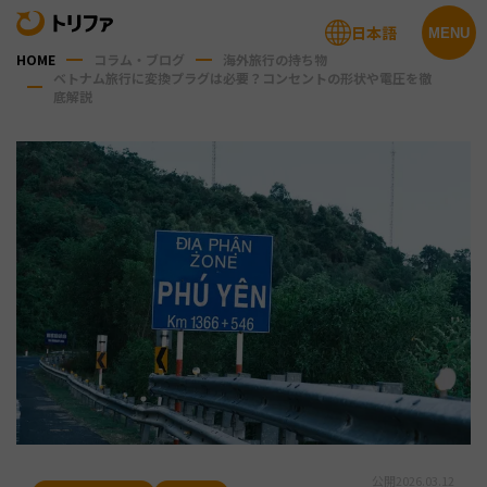
日本語
MENU
HOME
コラム・ブログ
海外旅行の持ち物
ベトナム旅行に変換プラグは必要？コンセントの形状や電圧を徹
底解説
公開
2026.03.12