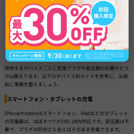
きます。
価格は1,500円〜3,000円程度です。変換プラグと充電器を
別々に持ち歩く必要がなくなるため、荷物の軽量化にもつ
ながります。
デバイス別｜ベトナムでの充電対応まとめ
持参するデバイスごとに変換プラグや変圧器が必要かどう
かは異なります。以下のデバイス別ガイドを参考に、出発
前に準備を整えましょう。
スマートフォン・タブレットの充電
iPhoneやAndroidスマートフォン、iPadなどのタブレット
の充電器は、ほぼすべてが100-240V対応です。変圧器は不
要で、プラグの形状さえ合えばそのまま充電できます。