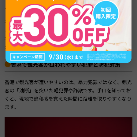
などが代表的です。
夜の食事や買い物の際は、こうしたエリアを起点に行動す
ると、移動中のリスクを大きく減らせます。慣れていない
初日は、ホテル併設のレストランや併設モール内で食事を
済ませるのもひとつの選択肢です。
香港で観光客が狙われやすい犯罪と防犯対策
香港で観光客が遭いやすいのは、暴力犯罪ではなく、観光
客の「油断」を突いた軽犯罪や詐欺です。手口を知ってお
くと、現地で違和感を覚えた瞬間に距離を取りやすくなり
ます。