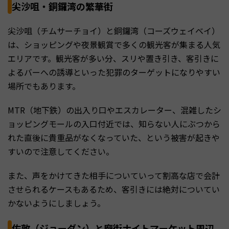
尖沙咀・銅鑼湾の繁華街
尖沙咀（チムサーチョイ）と銅鑼湾（コーズウェイベイ）
は、ショッピングや夜景観賞で多くの観光客が集まる人気
エリアです。観光客が多い分、スリや置き引き、客引きに
よるバーへの誘導といった犯罪のターゲットになりやすい
場所でもあります。
MTR（地下鉄）の出入り口やエスカレーター、混雑したシ
ョッピングモールの入口付近では、知らない人にぶつから
れた直後に貴重品がなくなっていた、という被害が起きや
すいので注意してください。
また、声をかけてきた相手についていって割高な店で会計
させられるケースもあるため、客引きには絶対についてい
かないようにしましょう。
佐敦（ジョーダン）と廟街ナイトマーケット周辺