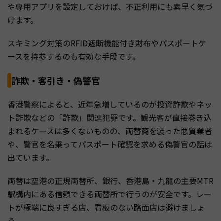
や専用アプリを設定しておけば、不正利用にも素早く気づ
けます。
スキミング対策のRFID遮断機能付き財布やパスポートケ
ースを持参するのも有効な手段です。
詐欺・客引き・偽警官
香港警察によると、近年急増しているのが投資詐欺やネッ
ト詐欺などの「詐欺」関連犯罪です。観光客が直接巻き込
まれるケースは多くないものの、両替商を装った悪質業者
や、警官を名乗ってパスポート確認を求める偽警官の話は
出ています。
両替は空港の正規両替所、銀行、香港島・九龍の主要MTR
駅構内にある信頼できる両替所で行うのが安全です。レー
トが極端に良すぎる店、看板のない路面店は避けましょ
う。