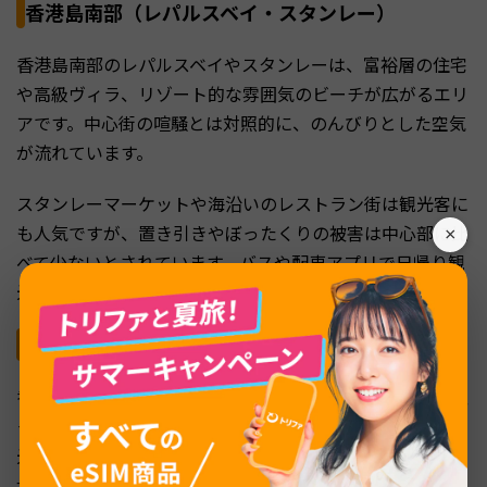
香港島南部（レパルスベイ・スタンレー）
香港島南部のレパルスベイやスタンレーは、富裕層の住宅
や高級ヴィラ、リゾート的な雰囲気のビーチが広がるエリ
アです。中心街の喧騒とは対照的に、のんびりとした空気
が流れています。
スタンレーマーケットや海沿いのレストラン街は観光客に
も人気ですが、置き引きやぼったくりの被害は中心部に比
×
べて少ないとされています。バスや配車アプリで日帰り観
光する際の安心エリアとして覚えておきましょう。
高層ホテル・大型モール周辺
香港島・九龍ともに、五つ星ホテルや国際的に有名な大型
モールの周辺は、警備員や監視カメラが充実しており、観
光客が安心して過ごせる環境が整っています。たとえば、
ザ・ペニンシュラ周辺やIFCモール、ハーバーシティ周辺