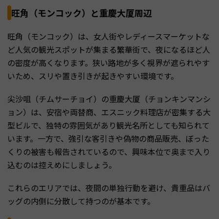
旺角（モンコック）と重慶大厦周辺
旺角（モンコック）は、女人街やレディースマーケットな
ど人気の観光スポットが集まる繁華街で、夜になるほど人
の密度が高くなります。狭い路地が多く視界が遮られやす
いため、スリや置き引きが起きやすい環境です。
尖沙咀（チムサーチョイ）の重慶大厦（チョンキンマンシ
ョン）は、安宿や両替商、エスニック料理店が密集する大
型ビルで、独特の雰囲気があり観光名所としても知られて
います。一方で、強引な客引きや偽物の商品販売、ぼった
くりの被害も報告されているので、興味本位で奥まで入り
込むのは控えめにしましょう。
これらのエリアでは、夜間の単独行動を避け、貴重品はバ
ッグの内側に分散して持つのが基本です。