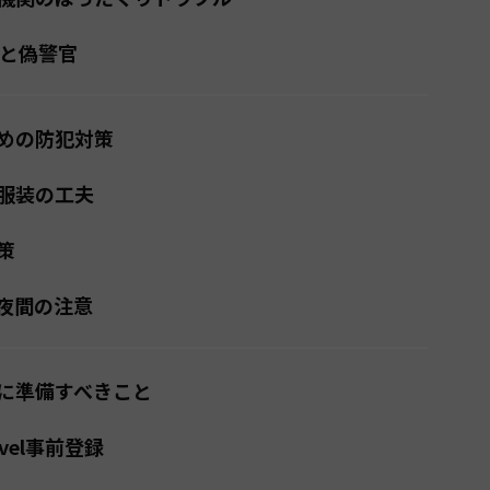
グと偽警官
めの防犯対策
服装の工夫
策
夜間の注意
に準備すべきこと
vel事前登録