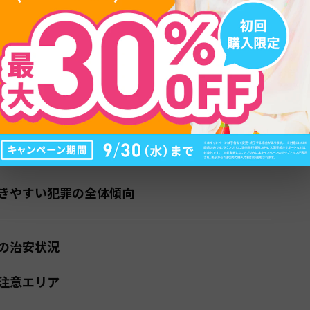
目次
に関する基本情報
ベル区分（2026年5月時点）
きやすい犯罪の全体傾向
の治安状況
注意エリア