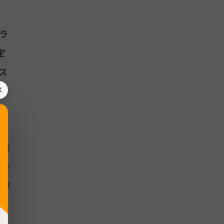
ラ
定
ス
×
あ
行者
に役
とが