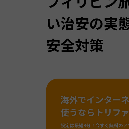
フィリピン
い治安の実
安全対策
海外でインター
使うならトリフ
設定は最短3分！
今すぐ無料のア