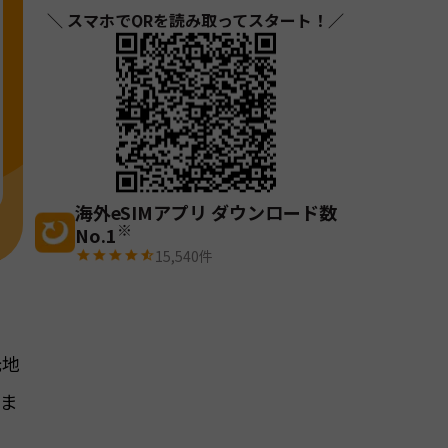
＼ スマホでQRを読み取ってスタート！／
海外eSIMアプリ ダウンロード数
※
No.1
15,540
件
光地
りま