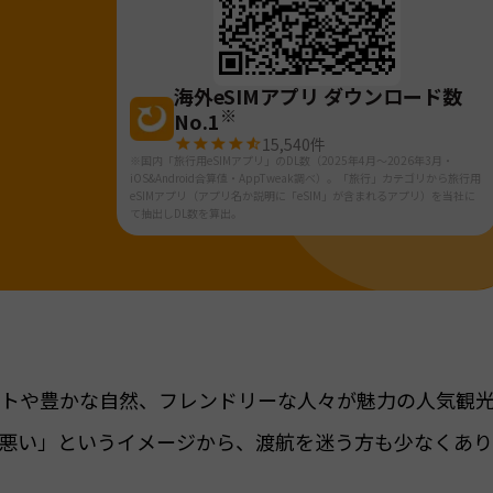
海外eSIMアプリ ダウンロード数
※
No.1
15,540
件
※国内「旅行用eSIMアプリ」のDL数（2025年4月～2026年3月・
iOS&Android合算値・AppTweak調べ）。「旅行」カテゴリから旅行用
eSIMアプリ（アプリ名か説明に「eSIM」が含まれるアプリ）を当社に
て抽出しDL数を算出。
トや豊かな自然、フレンドリーな人々が魅力の人気観
悪い」というイメージから、渡航を迷う方も少なくあ