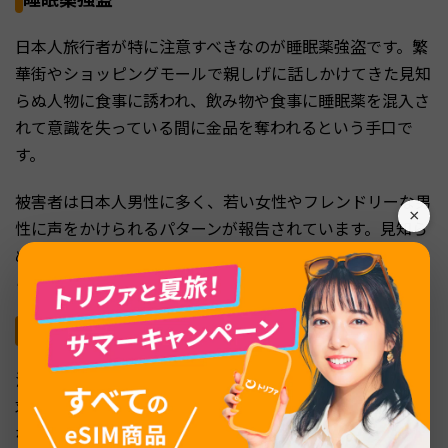
日本人旅行者が特に注意すべきなのが睡眠薬強盗です。繁
華街やショッピングモールで親しげに話しかけてきた見知
らぬ人物に食事に誘われ、飲み物や食事に睡眠薬を混入さ
れて意識を失っている間に金品を奪われるという手口で
す。
被害者は日本人男性に多く、若い女性やフレンドリーな男
×
性に声をかけられるパターンが報告されています。見知ら
ぬ人からの食事の誘いには応じないこと、自分の飲み物か
ら目を離さないことが重要です。
タクシーのぼったくりと悪質ドライバー
流しのタクシーでは、メーターを使わずに法外な料金を請
求される、遠回りされる、到着後に追加料金を要求される
などのトラブルが頻発しています。中にはタクシー内で居