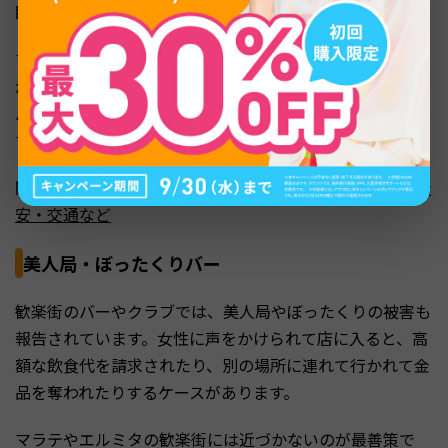
眠りした乗客の荷物を盗む手口も報告されています。
マニラでのタクシー利用は、配車アプリ「Grab」の使用
が強く推奨されます。Grabは事前に料金が確定し、ドライ
バー情報も記録されるため、安全性が格段に高くなりま
す。
関連記事：
台湾旅行の注意点まとめ｜出発前準備・現地治
安・交通など
美人局・ぼったくりバー
歓楽街のバーやクラブでは、美人局やぼったくりの被害も
報告されています。女性に声をかけられて店に入ると、高
額な飲食代を請求されたり、別の場所に連れて行かれて金
品を奪われたりするケースがあります。
マラテやエルミタの歓楽街には近づかないのが最善策で