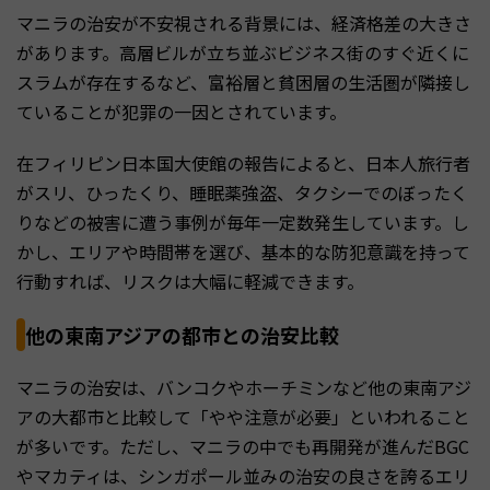
マニラの治安が不安視される背景には、経済格差の大きさ
があります。高層ビルが立ち並ぶビジネス街のすぐ近くに
スラムが存在するなど、富裕層と貧困層の生活圏が隣接し
ていることが犯罪の一因とされています。
在フィリピン日本国大使館の報告によると、日本人旅行者
がスリ、ひったくり、睡眠薬強盗、タクシーでのぼったく
りなどの被害に遭う事例が毎年一定数発生しています。し
かし、エリアや時間帯を選び、基本的な防犯意識を持って
行動すれば、リスクは大幅に軽減できます。
他の東南アジアの都市との治安比較
マニラの治安は、バンコクやホーチミンなど他の東南アジ
アの大都市と比較して「やや注意が必要」といわれること
が多いです。ただし、マニラの中でも再開発が進んだBGC
やマカティは、シンガポール並みの治安の良さを誇るエリ