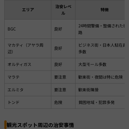
治安レベ
エリア
特徴
ル
24時間警備・整備された街
BGC
良好
路
マカティ（アヤラ周
ビジネス街・日本人駐在員
良好
辺）
多数
オルティガス
良好
大型モール多数
マラテ
要注意
歓楽街・夜間は特に危険
エルミタ
要注意
歓楽街隣接
トンド
危険
貧困地域・犯罪多発
観光スポット周辺の治安事情