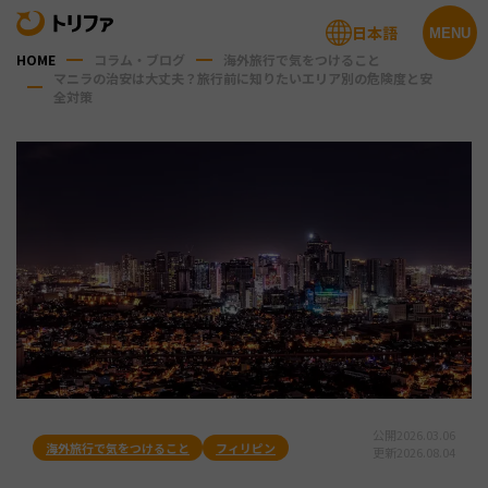
日本語
MENU
HOME
コラム・ブログ
海外旅行で気をつけること
マニラの治安は大丈夫？旅行前に知りたいエリア別の危険度と安
全対策
公開
2026.03.06
海外旅行で気をつけること
フィリピン
更新
2026.08.04