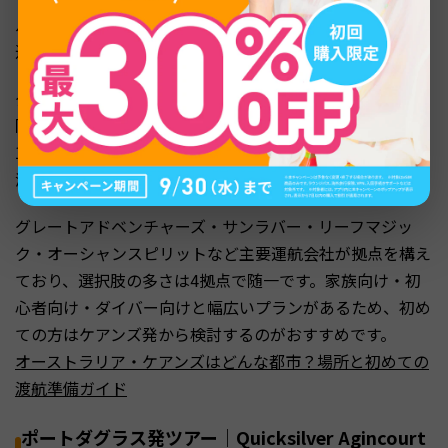
ル（1 Spence Street, Cairns）に集約されており、複数の
運航会社のツアーが揃っています。
グリーン島へは高速船で約45〜50分、フィッツロイ島も
同程度で到着できます。アウターリーフのポンツーンへは
1.5〜2時間ほどかかりますが、滞在型施設で1日たっぷり
海を楽しめます。
グレートアドベンチャーズ・サンラバー・リーフマジッ
ク・オーシャンスピリットなど主要運航会社が拠点を構え
ており、選択肢の多さは4拠点で随一です。家族向け・初
心者向け・ダイバー向けと幅広いプランがあるため、初め
ての方はケアンズ発から検討するのがおすすめです。
オーストラリア・ケアンズはどんな都市？場所と初めての
渡航準備ガイド
ポートダグラス発ツアー｜Quicksilver Agincourt