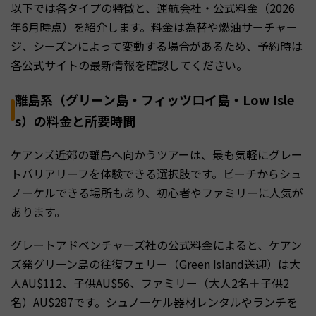
以下では各タイプの特徴と、運航会社・公式料金（2026
年6月時点）を紹介します。料金は為替や燃油サーチャー
ジ、シーズンによって変動する場合があるため、予約時は
各公式サイトの最新情報を確認してください。
離島系（グリーン島・フィッツロイ島・Low Isle
s）の料金と所要時間
ケアンズ近郊の離島へ向かうツアーは、最も気軽にグレー
トバリアリーフを体験できる選択肢です。ビーチからシュ
ノーケルできる場所もあり、初心者やファミリーに人気が
あります。
グレートアドベンチャーズ社の公式料金によると、ケアン
ズ発グリーン島の往復フェリー（Green Island送迎）は大
人AU$112、子供AU$56、ファミリー（大人2名＋子供2
名）AU$287です。シュノーケル器材レンタルやランチを