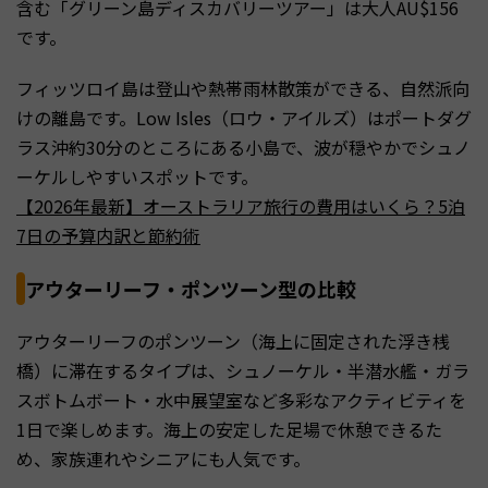
含む「グリーン島ディスカバリーツアー」は大人AU$156
です。
フィッツロイ島は登山や熱帯雨林散策ができる、自然派向
けの離島です。Low Isles（ロウ・アイルズ）はポートダグ
ラス沖約30分のところにある小島で、波が穏やかでシュノ
ーケルしやすいスポットです。
【2026年最新】オーストラリア旅行の費用はいくら？5泊
7日の予算内訳と節約術
アウターリーフ・ポンツーン型の比較
アウターリーフのポンツーン（海上に固定された浮き桟
橋）に滞在するタイプは、シュノーケル・半潜水艦・ガラ
スボトムボート・水中展望室など多彩なアクティビティを
1日で楽しめます。海上の安定した足場で休憩できるた
め、家族連れやシニアにも人気です。