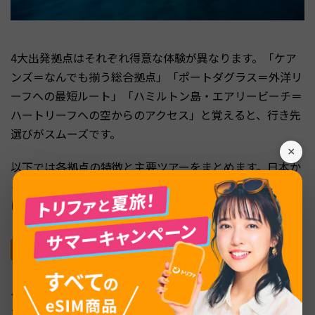
4大出発拠点はそれぞれ得意な体験が異なります。「ケア
ンズ＝なんでも揃う総合拠点」「ポートダグラス＝外洋リ
ーフへの最短ルート」「ハミルトン島・エアリービーチ＝
ハートリーフへの空からのアクセス」と覚えると、行き先
選びがスムーズです。
×
以下では各拠点の特徴と主要ツアーをまとめます。日本か
らの移動時間や運航する代表的な運航会社の情報をもと
に、自分の旅程に合う拠点を選んでみてください。
ケアンズ発ツアーの特徴｜離島・ポンツーン・アウ
ターリーフを網羅
ケアンズは日本からの直行便があり、グレートバリアリー
フ観光の最大拠点です。出発港はリーフフリートターミナ