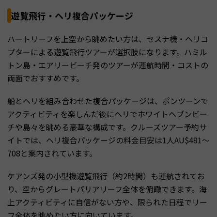
遊覧飛行・ヘリ複合パッケージ
ハートリーフを上空から眺めたい方は、セスナ機・ヘリコ
プターによる遊覧飛行ツアーが選択肢になります。ハミル
トン島・エアリービーチ発のツアーが運航時間・コストの
両面でおすすめです。
船とヘリを組み合わせた複合パッケージは、ポンツーンで
アクティビティを楽しんだ後にヘリでホワイトヘブンビー
チや島々を眺める豪華な構成です。クルーズツアー予約サ
イトでは、ヘリ複合パッケージの料金目安は1人AU$481〜
708と案内されています。
ケアンズ発の小型機遊覧飛行（約2時間）も運航されてお
り、空からグレートバリアリーフ全体を俯瞰できます。海
上アクティビティに自信がない方や、限られた日程でリー
フ全体を眺めたい方に向いています。