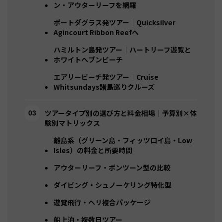
ン・アウターリーフを網羅
ポートダグラス発ツアー｜Quicksilver
Agincourt Ribbon Reefへ
ハミルトン島発ツアー｜ハートリーフ遊覧と
ホワイトヘブンビーチ
エアリービーチ発ツアー｜Cruise
Whitsundays諸島巡りクルーズ
ツアータイプ別の選び方と料金相場｜予算別×体
験別マトリックス
離島系（グリーン島・フィッツロイ島・Low
Isles）の料金と所要時間
アウターリーフ・ポンツーン型の比較
ダイビング・シュノーケリング特化型
遊覧飛行・ヘリ複合パッケージ
船上泊・複数日ツアー