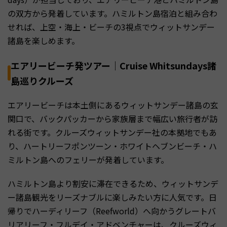
の双方から発着しています。ハミルトン島宿泊と組み合わ
せれば、上空・海上・ビーチの3視点でウィットサンデー
諸島を楽しめます。
エアリービーチ発ツアー｜Cruise Whitsundays諸
島巡りクルーズ
エアリービーチは本土側にあるウィットサンデー諸島の玄
関口で、バックパッカーから家族層まで幅広い旅行者が訪
れる街です。クルーズウィットサンデー社の本拠地でもあ
り、ハートリーフポンツーン・ホワイトヘブンビーチ・ハ
ミルトン島へのフェリーが発着しています。
ハミルトン島より割安に滞在できるため、ウィットサンデ
ー諸島観光をリーズナブルに楽しみたい方に人気です。日
帰りでハーディリーフ（Reefworld）へ向かうグレートバ
リアリーフ・フルデイ・アドベンチャーは、クルーズウィ