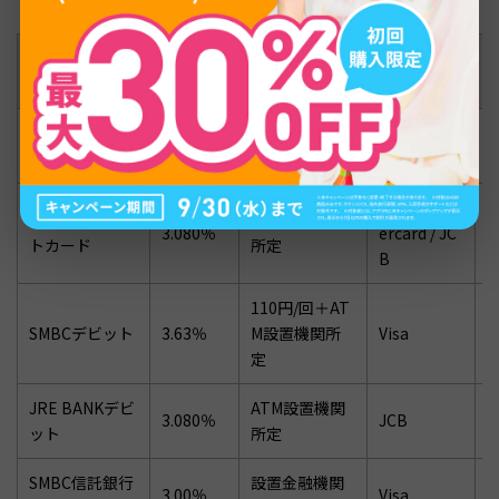
海外事務
海外ATM利用
対応ブラン
カード名
手数料
料
ド
Sony Bank WA
1.79％
220円/回
Visa
LLET
Visa / Mast
楽天銀行デビッ
ATM設置機関
3.080％
ercard / JC
トカード
所定
B
110円/回＋AT
SMBCデビット
3.63％
M設置機関所
Visa
定
JRE BANKデビ
ATM設置機関
3.080％
JCB
J
ット
所定
SMBC信託銀行
設置金融機関
3.00％
Visa