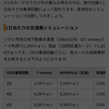
3つのカードのうちどれが最もお得なのかは、旅行日数と1
日あたりの乗車回数によって変わります。具体的なシミュ
レーションで比較してみましょう。
1日あたりの交通費シミュレーション
ソウル市内の地下鉄基本運賃（10km以内）はT-moneyカ
ード利用で1,550ウォン、現金（1回用交通カード）で1,65
0ウォンです。1日の乗車回数ごとに、各カードの実質費用
を比較すると以下のようになります。
1日の乗車回数
T-money
WOWPASS（交通）
気候同
2回
3,100ウォン
3,100ウォン
5,000
4回
6,200ウォン
6,200ウォン
5,000
6回
9,300ウォン
9,300ウォン
5,000