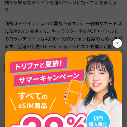
棚から好きなデザインを選んでレジに持っていきましょ
う。
価格はデザインによって異なりますが、一般的なカードは
2,500ウォン前後です。キャラクターやK-POPアイドルと
のコラボデザインは4,000〜5,000ウォン程度のものもあり
×
ます。空港の到着ロビーにあるコンビニでも購入可能なの
で、到着してすぐに手に入れられます。
日本での事前購入方法
T-moneyカードは日本でもAmazonや楽天市場などのECサ
イトで購入できます。現地購入より割高（1,000〜4,000円
程度）にはなりますが、到着後にコンビニを探す手間が省
けるメリットがあります。
日本で購入したカードは未チャージの状態のため、韓国到
着後にコンビニや地下鉄駅の券売機でチャージが必要で