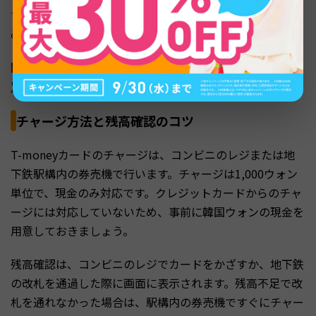
す。なお、日本国内でのチャージには対応していないた
め、事前チャージはできない点に注意してください。
関連記事：
韓国旅行で入れるべきアプリまとめ【シーン
別】
チャージ方法と残高確認のコツ
T-moneyカードのチャージは、コンビニのレジまたは地
下鉄駅構内の券売機で行います。チャージは1,000ウォン
単位で、現金のみ対応です。クレジットカードからのチャ
ージには対応していないため、事前に韓国ウォンの現金を
用意しておきましょう。
残高確認は、コンビニのレジでカードをかざすか、地下鉄
の改札を通過した際に画面に表示されます。残高不足で改
札を通れなかった場合は、駅構内の券売機ですぐにチャー