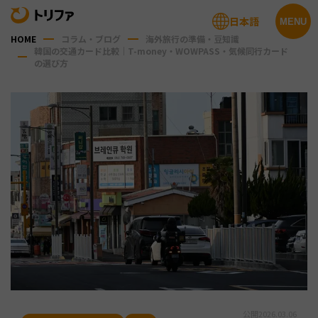
日本語
MENU
HOME
コラム・ブログ
海外旅行の準備・豆知識
韓国の交通カード比較｜T-money・WOWPASS・気候同行カード
の選び方
公開
2026.03.06