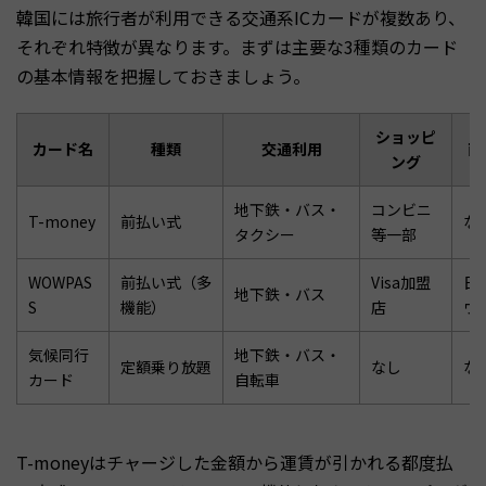
韓国には旅行者が利用できる交通系ICカードが複数あり、
それぞれ特徴が異なります。まずは主要な3種類のカード
の基本情報を把握しておきましょう。
ショッピ
カード名
種類
交通利用
両
ング
地下鉄・バス・
コンビニ
T-money
前払い式
な
タクシー
等一部
WOWPAS
前払い式（多
Visa加盟
日
地下鉄・バス
S
機能）
店
ウ
気候同行
地下鉄・バス・
定額乗り放題
なし
な
カード
自転車
T-moneyはチャージした金額から運賃が引かれる都度払