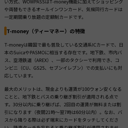
い方式、WOWPASSはT-money機能に加えてショッピング
や両替もできるオールインワンカード、気候同行カードは
一定期間乗り放題の定額制カードです。
T-money（ティーマネー）の特徴
T-moneyは韓国で最も普及している交通系ICカードで、日
本のSuicaやPASMOに相当する存在です。地下鉄、市内バ
ス、空港鉄道（AREX）、一部のタクシーで利用でき、コ
ンビニ（CU、GS25、セブンイレブン）での支払いにも対
応しています。
最大のメリットは、現金よりも運賃が100ウォン安くなる
ことと、地下鉄とバスの乗り継ぎ割引が適用される点で
す。30分以内に乗り継げば、2回目の運賃が無料または割
引になります（夜間21時〜翌7時は60分以内）。なお、バ
スから降りる際は必ず端末にカードをタッチしてくださ
い。降車タッチを忘れると乗り継ぎ割引が適用されませ