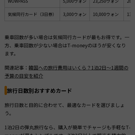
WOWPASS
5,000ウォン
23,250ウォン
28
気候同行カード（3日券）
3,000ウォン
10,000ウォン
13
乗車回数が多い場合は気候同行カードが最もお得です。一
方、乗車回数が少ない場合はT-moneyのほうが安くなり
ます。
関連記事：
韓国への旅行費用はいくら？1泊2日〜1週間の
予算の目安を紹介
旅行日数別おすすめカード
旅行日数と目的に合わせて、最適なカードを選びましょ
う。
1泊2日の弾丸旅行なら、購入が簡単でチャージも手軽なT-