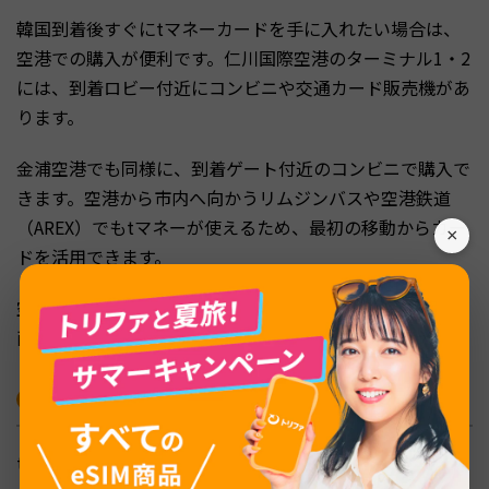
韓国到着後すぐにtマネーカードを手に入れたい場合は、
空港での購入が便利です。仁川国際空港のターミナル1・2
には、到着ロビー付近にコンビニや交通カード販売機があ
ります。
金浦空港でも同様に、到着ゲート付近のコンビニで購入で
きます。空港から市内へ向かうリムジンバスや空港鉄道
（AREX）でもtマネーが使えるため、最初の移動からカー
×
ドを活用できます。
空港で購入する場合は、チャージ用の韓国ウォンも一緒に
両替しておくと効率的です。
tマネーカードのチャージ方法と注意点
tマネーカードはプリペイド式のため、残高がなくなった