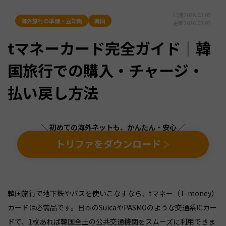
公開
2026.03.03
海外旅行の準備・豆知識
韓国
更新
2026.08.03
tマネーカード完全ガイド｜韓
国旅行での購入・チャージ・
払い戻し方法
＼ 初めての海外ネットも、かんたん・安心 ／
トリファをダウンロード
韓国旅行で地下鉄やバスを使いこなすなら、tマネー（T-money）
カードは必需品です。日本のSuicaやPASMOのような交通系ICカー
ドで、1枚あれば韓国全土の公共交通機関をスムーズに利用できま