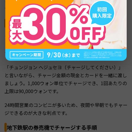
らチャージ（入金）が必要です。チャージは簡単に行えま
すが、いくつか知っておきたいポイントがあります。
コンビニのレジでチャージする手順
コンビニでのチャージは最も手軽な方法です。レジでカー
ドを渡し、チャージしたい金額を伝えるだけで完了しま
す。
「チュンジョン ヘジュセヨ（チャージしてください）」
と言いながら、チャージ金額の現金とカードを一緒に渡し
ましょう。1,000ウォン単位でチャージでき、1回あたりの
上限は90,000ウォンです。
24時間営業のコンビニが多いため、夜間や早朝でもチャー
ジできるのが大きな利点です。
地下鉄駅の券売機でチャージする手順