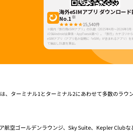
海外eSIMアプリ ダウンロード
※
No.1
15,540
件
※国内「旅行用eSIMアプリ」のDL数（2025年4月～2026年3月
iOS&Android合算値・AppTweak調べ）。「旅行」カテゴリか
eSIMアプリ（アプリ名か説明に「eSIM」が含まれるアプリ）を
て抽出しDL数を算出。
）は、ターミナル1とターミナル2にあわせて多数のラウ
ーシア航空ゴールデンラウンジ、Sky Suite、Kepler Club