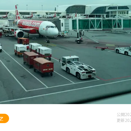
公開
202
ア
更新
202