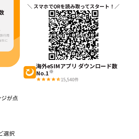
＼ スマホでQRを読み取ってスタート！／
数
・
ら旅行用
当社に
海外eSIMアプリ ダウンロード数
※
No.1
15,540
件
ンジが点
など選択