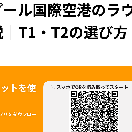
プール国際空港のラ
｜T1・T2の選び方
ネットを
使
＼ スマホでQRを読み取ってスタート
！
プリをダウンロー