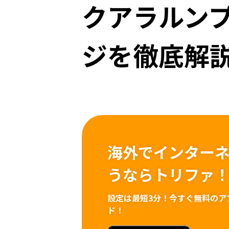
クアラルン
ジを徹底解説
海外でインター
うならトリファ
設定は最短3分！
今すぐ無料のア
ド！