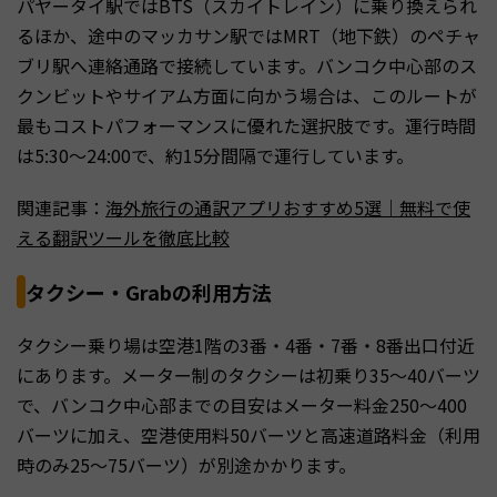
パヤータイ駅ではBTS（スカイトレイン）に乗り換えられ
るほか、途中のマッカサン駅ではMRT（地下鉄）のペチャ
ブリ駅へ連絡通路で接続しています。バンコク中心部のス
クンビットやサイアム方面に向かう場合は、このルートが
最もコストパフォーマンスに優れた選択肢です。運行時間
は5:30～24:00で、約15分間隔で運行しています。
関連記事：
海外旅行の通訳アプリおすすめ5選｜無料で使
える翻訳ツールを徹底比較
タクシー・Grabの利用方法
タクシー乗り場は空港1階の3番・4番・7番・8番出口付近
にあります。メーター制のタクシーは初乗り35〜40バーツ
で、バンコク中心部までの目安はメーター料金250～400
バーツに加え、空港使用料50バーツと高速道路料金（利用
時のみ25～75バーツ）が別途かかります。