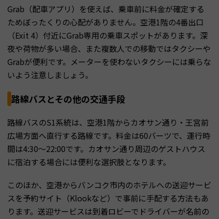
Grab（配車アプリ）を使えば、乗車前に料金が確定する
ためぼったくりの心配がありません。空港1階の4番出口
（Exit 4）付近にGrab専用の乗車スポットがあります。深
夜や荷物が多い場合、また複数人での移動ではタクシーや
Grabが便利です。メーターを使わないタクシーには乗らな
いよう注意しましょう。
路線バスとその他の交通手段
路線バスのS1系統は、空港1階からカオサン通り・王宮前
広場方面へ直行する路線です。料金は60バーツで、運行時
間は4:30～22:00です。カオサン通り周辺のゲストハウス
に宿泊する場合には便利な選択肢となります。
このほか、空港からバンコク市内のホテルへの送迎サービ
スを予約サイト（Klookなど）で事前に手配する方法もあ
ります。送迎サービスは到着ロビーでドライバーが名前の