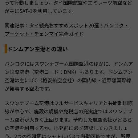
って行動しましょう。タイ国際航空やエミレーツ航空など
が主にSAT-1を利用しています。
関連記事：
タイ観光おすすめスポット20選！バンコク・
プーケット・チェンマイ完全ガイド
ドンムアン空港との違い
バンコクにはスワンナプーム国際空港のほかに、ドンムア
ン国際空港（空港コード：DMK）もあります。ドンムアン
空港は主にLCC（格安航空会社）の国内線・近距離国際線
が発着する空港です。
スワンナプーム空港はフルサービスキャリアと長距離国際
線が中心で、施設の規模や免税店の充実度ではスワンナプ
ーム空港が大きく上回ります。予約した航空会社がどちら
の空港を利用するか、出発前に必ず確認しておきましょ
う。2つの空港間はシャトルバスで移動可能ですが、所要