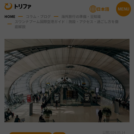
日本語
MENU
HOME
コラム・ブログ
海外旅行の準備・豆知識
スワンナプーム国際空港ガイド｜施設・アクセス・過ごし方を徹
底解説
公開
2026.05.14