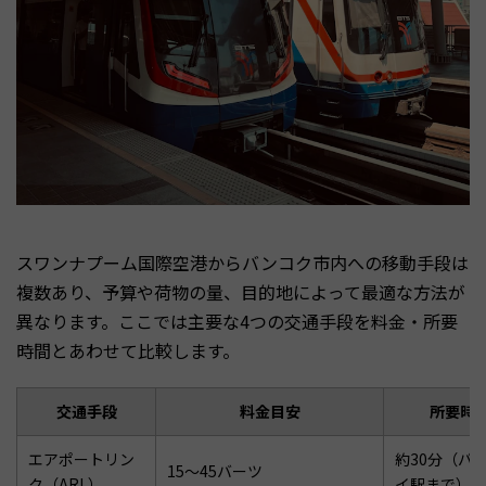
スワンナプーム国際空港からバンコク市内への移動手段は
複数あり、予算や荷物の量、目的地によって最適な方法が
異なります。ここでは主要な4つの交通手段を料金・所要
時間とあわせて比較します。
交通手段
料金目安
所要時
エアポートリン
約30分（パ
15～45バーツ
ク（ARL）
イ駅まで）