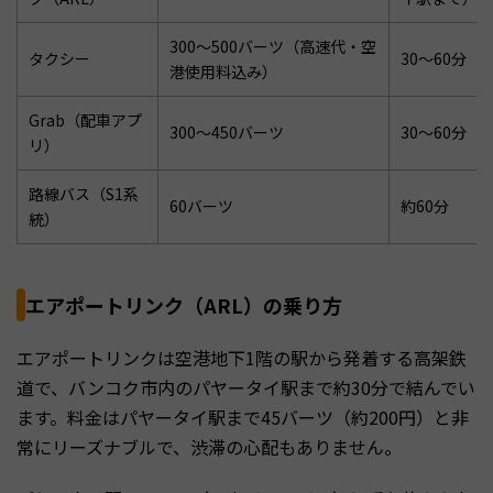
300～500バーツ（高速代・空
タクシー
30～60分
港使用料込み）
Grab（配車アプ
300～450バーツ
30～60分
リ）
路線バス（S1系
60バーツ
約60分
統）
エアポートリンク（ARL）の乗り方
エアポートリンクは空港地下1階の駅から発着する高架鉄
道で、バンコク市内のパヤータイ駅まで約30分で結んでい
ます。料金はパヤータイ駅まで45バーツ（約200円）と非
常にリーズナブルで、渋滞の心配もありません。