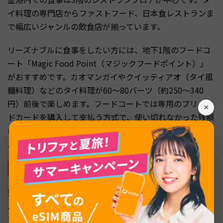
イ料理の専門店からファストフード、日本食レストランま
で幅広いジャンルの飲食店が揃っています。
リーズナブルに食事をしたい方には、地下1階のフードコ
ート「Magic Food Point（マジックフードポイント）」
がおすすめです。カオマンガイやクイッティアオ（タイ風
麺料理）などのタイ料理が60〜80バーツ（約250〜340
円）前後で楽しめます。フードコートでは専用のプリペイ
×
ドカードを購入して支払う方式で、使い切れなかった残額
は返金してもらえます。空港価格とは思えないリーズナブ
ルさが魅力です。
タイ土産の定番とおすすめ購入スポット
空港内でタイ土産を購入するなら、制限エリア内のキング
パワー免税店に加えて、一般エリア（4階出発フロア）の
ショップも活用しましょう。一般エリアのショップは出国