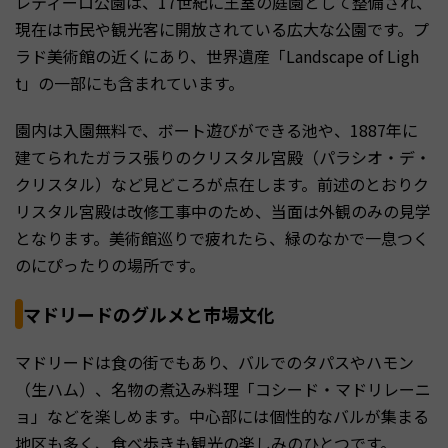
レティーロ公園は、17世紀に王室の庭園として整備され、
現在は市民や観光客に開放されている広大な公園です。プ
ラド美術館の近くにあり、世界遺産「Landscape of Ligh
t」の一部にも含まれています。
園内は入園無料で、ボート遊びができる池や、1887年に
建てられたガラス張りのクリスタル宮殿（パラシオ・デ・
クリスタル）など見どころが点在します。前述のとおりク
リスタル宮殿は改修工事中のため、当面は外観のみの見学
となります。美術館巡りで疲れたら、緑のなかで一息つく
のにぴったりの場所です。
マドリードのグルメと市場文化
マドリードは食の街でもあり、バルでのタパスやハモン
（生ハム）、名物の煮込み料理「コシード・マドリレーニ
ョ」などを楽しめます。中心部には個性的なバルが集まる
地区も多く、食べ歩きも観光の楽しみのひとつです。