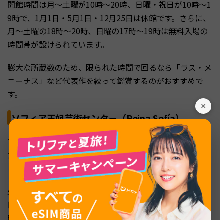
開館時間は月〜土曜が10時〜20時、日曜・祝日が10時〜1
9時で、1月1日・5月1日・12月25日は休館です。さらに、
月〜土曜の18時〜20時、日曜の17時〜19時は無料入場の
時間帯が設けられています。
膨大な所蔵数のため、限られた時間で回るなら「ラス・メ
ニーナス」など代表作を絞って鑑賞するのがおすすめで
す。
×
ソフィア王妃芸術センター（Reina Sofía）
ソフィア王妃芸術センターは、ピカソの代表作「ゲルニ
カ」を所蔵することで知られる近現代美術館です。ダリや
ミロの作品も鑑賞でき、一般入場料は12ユーロです。
火曜は休館で、それ以外は月・水〜土曜が10時〜21時、
日曜が10時〜14時30分の開館です。月・水〜土曜の19
時〜21時、日曜の12時30分〜14時30分は無料で入場でき