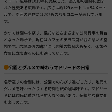
マヨール広場は1619年に完成した、長方形の回廊に囲ま
れた歴史ある広場です。広さは約129メートル×94メート
ルで、周囲の建物には237ものバルコニーが面していま
す。
かつては闘牛や祭り、儀式などさまざまな公開行事の舞台
となった場所で、現在はカフェのテラス席が並ぶ憩いの空
間です。広場周辺の路地には老舗の飲食店も多く、休憩や
食事に立ち寄るのにも適しています。
公園とグルメで味わうマドリードの日常
名所巡りの合間には、公園でのんびり過ごしたり、地元の
グルメを味わったりする時間も旅の醍醐味です。マドリー
ドには市民に愛される広大な公園があり、伝統的な食文化
も楽しめます。