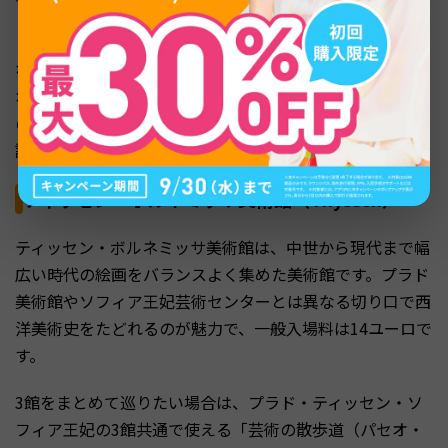
ます。
なお、レティーロ公園内にあるクリスタル宮殿（パラシ
オ・デ・クリスタル）などの別館は、2026年時点で改修
のため一時休館しています。訪問前に最新の開館状況を確
認しておくと安心です。
ティッセン・ボルネミッサ美術館（Thyssen）
ティッセン・ボルネミッサ美術館は、中世から現代まで幅
広い時代の絵画をバランスよく集めた美術館です。プラド
美術館やソフィア王妃芸術センターとは異なる切り口で西
洋美術史をたどれるのが魅力で、一般入場料は14ユーロで
す。
3館をまとめて巡りたい場合は、プラド・ティッセン・ソ
フィア王妃の3館共通で使える「芸術の散歩道（パセオ・