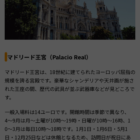
マドリード王宮（Palacio Real）
マドリード王宮は、18世紀に建てられたヨーロッパ屈指の
規模を誇る宮殿です。豪華なシャンデリアや天井画が施さ
れた王座の間、歴代の武具が並ぶ武器庫などが見どころで
す。
一般入場料は14ユーロです。開館時間は季節で異なり、
4〜9月は月〜土曜が10時〜19時・日曜が10時〜16時、1
0〜3月は毎日10時〜18時です。1月1日・1月6日・5月1
日・12月25日などは休館となるため、訪問日が祝日にあ