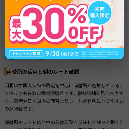
コーヒーやワッフル、パッピンス（韓国かき氷）など定番
メニューを揃える店が多く、ノマド作業をする現地の利用
者も少なくありません。観光モードに入る前に街の空気感
をつかむのに最適な時間帯です。
朝のカフェ滞在中に、当日の動線をマップ上で組み直した
り、両替所の今日のレートを確認したりする時間に充てる
のもおすすめです。
両替所の活用と朝のレート確認
明洞は中国大使館の周辺を中心に両替所が密集している、
ソウルでも有数の両替激戦区です。複数店舗を見比べやす
く、空港や日本国内の両替よりレートが有利になりやすい
のが特徴です。
両替所のレートは日中の為替変動を反映して刻々と動くた