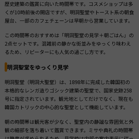
歴史建築の鑑賞に向いた時間帯です。コスメショップは多
くが10時前後の開店ですが、明洞聖堂やトースト系の朝食
屋台、一部のカフェチェーンは早朝から営業しています。
この時間帯のおすすめは「明洞聖堂の見学＋朝ごはん」の
2点セットです。混雑前の静かな街並みをゆっくり味わえ
るため、リピーターにも人気の過ごし方です。
明洞聖堂をゆっくり見学
明洞聖堂（明洞大聖堂）は、1898年に完成した韓国初の
本格的なレンガ造りゴシック建築の聖堂で、国家史跡258
号に指定されています。観光地としてだけでなく、現在も
韓国カトリックの中心的な聖堂として機能しています。
朝の時間帯は観光客が少なく、聖堂内の静謐な雰囲気と外
観の細部を落ち着いて鑑賞できます。ミサや典礼の時間帯
は静粛が求められるため、見学時は内部の案内表示に従っ