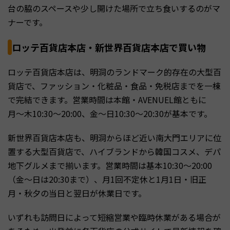
台の脇のスペースや少し開けた場所で立ち食いするのがマ
ナーです。
ロッテ百貨店本店・新世界百貨店本店で買い物
ロッテ百貨店本店は、明洞のランドマーク的存在の大型百
貨店で、ファッション・化粧品・食品・免税店までを一棟
で完結できます。営業時間は本館・AVENUEL館ともに
月〜木10:30〜20:00、金〜日10:30〜20:30が基本です。
新世界百貨店本店も、明洞からほど近い南大門エリアに位
置する大型百貨店で、ハイブランドから韓国コスメ、デパ
地下グルメまで揃います。営業時間は基本10:30〜20:00
（金〜日は20:30まで）、月1回不定休と1月1日・旧正
月・秋夕の当日と翌日が休業日です。
いずれも訪問日によって短縮営業や臨時休業がある場合が