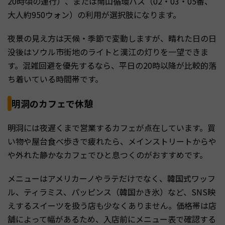
20時頃の運行）、または南山循環バス（02・03・05番、
大人約950ウォン）の利用が選択肢になります。
夜景の見え方は天候・季節で変動しますが、晴れた日の日
没後はソウル市街地のライトと漢江の灯りを一望できま
す。混雑回避を優先するなら、平日の20時以降が比較的落
ち着いている時間帯です。
明洞のカフェで休憩
明洞には夜遅くまで営業するカフェが点在しています。買
い物や屋台食べ歩きで疲れたら、メインストリートからや
や外れた静かなカフェでひと息つくのがおすすめです。
メニューはアメリカーノやラテだけでなく、韓国式ワッフ
ル、ティラミス、パッピンス（韓国かき氷）など、SNS映
えするスイーツを扱う店も少なくありません。価格帯は店
舗によって幅があるため、入店前にメニュー表で確認する