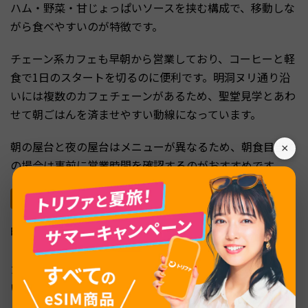
ハム・野菜・甘じょっぱいソースを挟む構成で、移動しな
がら食べやすいのが特徴です。
チェーン系カフェも早朝から営業しており、コーヒーと軽
食で1日のスタートを切るのに便利です。明洞ヌリ通り沿
いには複数のカフェチェーンがあるため、聖堂見学とあわ
せて朝ごはんを済ませやすい動線になっています。
朝の屋台と夜の屋台はメニューが異なるため、朝食目当て
×
の場合は事前に営業時間を確認するのがおすすめです。
朝活向けカフェでひと息
明洞には早朝から落ち着いて過ごせるカフェが点在してい
ます。観光ピーク前の時間帯にゆっくり座って計画を立て
たい方には、メインストリートからやや外れたカフェが向
いています。