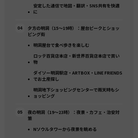
安定した通信で地図・翻訳・SNS共有を快適
に
夕方の明洞（15〜19時）：屋台ピークとショッ
ピング街
明洞屋台で食べ歩きを楽しむ
ロッテ百貨店本店・新世界百貨店本店で買い
物
ダイソー明洞駅店・ARTBOX・LINE FRIENDS
でお土産探し
明洞地下ショッピングセンターで雨天時もシ
ョッピング
夜の明洞（19〜23時）：夜景・カフェ・治安対
策
Nソウルタワーから夜景を眺める