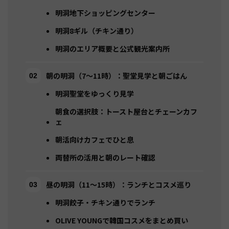
明洞地下ショッピングセンター
明洞8ギル（チキン通り）
明洞のエリア概要と公式観光案内所
朝の明洞（7〜11時）：聖堂見学と朝ごはん
明洞聖堂をゆっくり見学
朝食の選択肢：トースト屋台とチェーンカフ
ェ
朝活向けカフェでひと息
両替所の活用と朝のレート確認
昼の明洞（11〜15時）：ランチとコスメ巡り
明洞餃子・チキン通りでランチ
OLIVE YOUNGで韓国コスメをまとめ買い