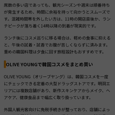
席数の多い店であっても、観光シーズンや週末は順番待ち
が発生するため、時間に余裕を持って向かうとスムーズで
す。混雑時間帯を外したい方は、11時の開店直後か、ラン
チピークが落ち着く14時以降の到着が現実的です。
ランチ後にコスメ巡りに移る場合は、軽めの食事に抑える
と、午後の試着・試香でお腹が苦しくならずに済みます。
重めの韓国料理は夕食に回す旅程設計もおすすめです。
OLIVE YOUNGで韓国コスメをまとめ買い
OLIVE YOUNG（オリーブヤング）は、韓国コスメを一度
にチェックできる定番の大型ドラッグストアです。明洞エ
リアには複数店舗があり、新作スキンケアからメイク、ヘ
アケア、健康食品まで幅広く取り扱っています。
外国人観光客向けに免税手続きが整っており、店舗によっ