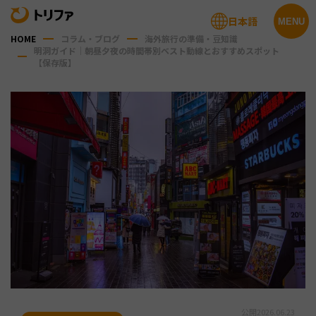
日本語
MENU
HOME
コラム・ブログ
海外旅行の準備・豆知識
明洞ガイド｜朝昼夕夜の時間帯別ベスト動線とおすすめスポット
【保存版】
公開
2026.06.23