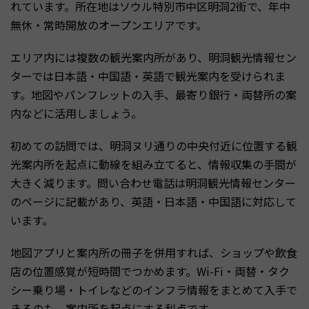
れています。所在地はソウル特別市中区明洞2街で、年中
無休・常時開放のオープンエリアです。
エリア内には複数の観光案内所があり、明洞観光情報セン
ターでは日本語・中国語・英語で観光案内を受けられま
す。地図やパンフレットの入手、最寄り銀行・両替所の案
内などに活用しましょう。
初めての訪問では、明洞ヌリ通りの中央付近に位置する観
光案内所を起点に動線を組み立てると、情報収集の手間が
大きく減ります。問い合わせ電話は明洞観光情報センター
のページに記載があり、英語・日本語・中国語に対応して
います。
地図アプリと案内所の冊子を併用すれば、ショップや飲食
店の位置感覚が短時間でつかめます。Wi-Fi・両替・タク
シー乗り場・トイレなどのインフラ情報をまとめて入手で
きるのも、案内所を起点にする利点です。