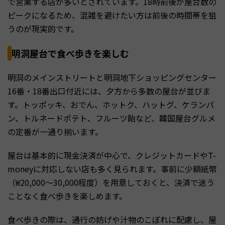
で営業する店が多いとされています。18時前後が屋台数の
ピークになるため、混雑を避けたい方は前後の時間帯を狙
うのが現実的です。
明洞屋台で食べ歩きを楽しむ
明洞のメインストリートと明洞地下ショッピングセンター
16番・18番出口付近には、夕方から多数の屋台が並びま
す。トッポッキ、おでん、ホットク、ハットグ、ケランパ
ン、トルネードポテト、フルーツ飴など、韓国屋台グルメ
の定番が一通り揃います。
屋台は基本的に現金決済が中心で、クレジットカードやT-
moneyに対応しない店も多く見られます。事前に少額紙幣
（₩20,000〜30,000程度）を用意しておくと、決済で迷う
ことなく食べ歩きを楽しめます。
食べ歩きの際は、通行の妨げや汁物のこぼれに配慮し、屋