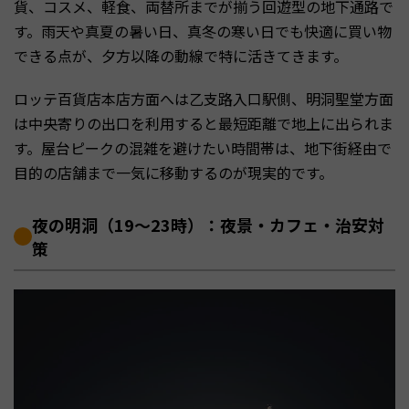
貨、コスメ、軽食、両替所までが揃う回遊型の地下通路で
す。雨天や真夏の暑い日、真冬の寒い日でも快適に買い物
できる点が、夕方以降の動線で特に活きてきます。
ロッテ百貨店本店方面へは乙支路入口駅側、明洞聖堂方面
は中央寄りの出口を利用すると最短距離で地上に出られま
す。屋台ピークの混雑を避けたい時間帯は、地下街経由で
目的の店舗まで一気に移動するのが現実的です。
夜の明洞（19〜23時）：夜景・カフェ・治安対
策