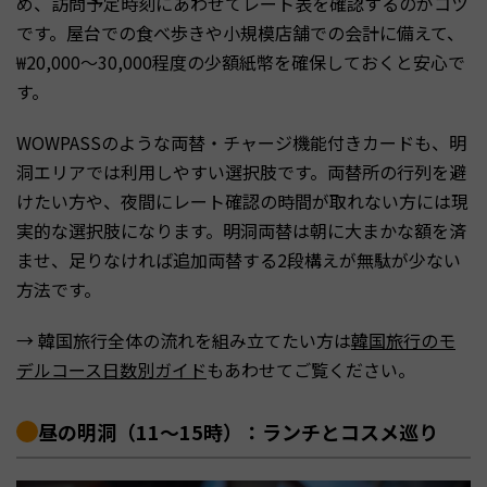
め、訪問予定時刻にあわせてレート表を確認するのがコツ
です。屋台での食べ歩きや小規模店舗での会計に備えて、
₩20,000〜30,000程度の少額紙幣を確保しておくと安心で
す。
WOWPASSのような両替・チャージ機能付きカードも、明
洞エリアでは利用しやすい選択肢です。両替所の行列を避
けたい方や、夜間にレート確認の時間が取れない方には現
実的な選択肢になります。明洞両替は朝に大まかな額を済
ませ、足りなければ追加両替する2段構えが無駄が少ない
方法です。
→ 韓国旅行全体の流れを組み立てたい方は
韓国旅行のモ
デルコース日数別ガイド
もあわせてご覧ください。
昼の明洞（11〜15時）：ランチとコスメ巡り