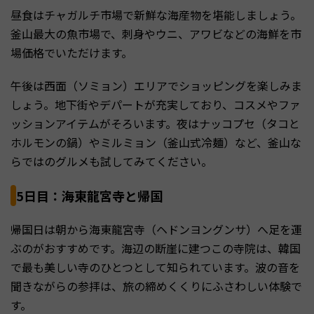
昼食はチャガルチ市場で新鮮な海産物を堪能しましょう。
釜山最大の魚市場で、刺身やウニ、アワビなどの海鮮を市
場価格でいただけます。
午後は西面（ソミョン）エリアでショッピングを楽しみま
しょう。地下街やデパートが充実しており、コスメやファ
ッションアイテムがそろいます。夜はナッコプセ（タコと
ホルモンの鍋）やミルミョン（釜山式冷麺）など、釜山な
らではのグルメも試してみてください。
5日目：海東龍宮寺と帰国
帰国日は朝から海東龍宮寺（ヘドンヨングンサ）へ足を運
ぶのがおすすめです。海辺の断崖に建つこの寺院は、韓国
で最も美しい寺のひとつとして知られています。波の音を
聞きながらの参拝は、旅の締めくくりにふさわしい体験で
す。