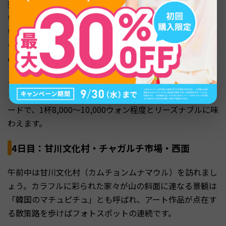
釜山に到着したら、まず海雲台（ヘウンデ）ビーチへ向か
いましょう。韓国を代表するリゾートビーチで、海岸線沿
いの散歩が気持ちよいエリアです。海雲台ブルーラインパ
ークのスカイカプセルに乗れば、海の上を走る絶景を楽し
めます。
夕食は釜山名物のデジクッパ（豚クッパ）がおすすめで
す。白濁したスープにご飯を入れて食べる釜山のソウルフ
ードで、1杯8,000〜10,000ウォン程度とリーズナブルに味
わえます。
4日目：甘川文化村・チャガルチ市場・西面
午前中は甘川文化村（カムチョンムナマウル）を訪れまし
ょう。カラフルに彩られた家々が山の斜面に連なる景観は
「韓国のマチュピチュ」とも呼ばれ、アート作品が点在す
る散策路を歩けばフォトスポットの連続です。