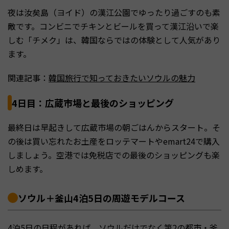
夜は汝矣島（ヨイド）の漢江公園でゆったり過ごすのも素
敵です。コンビニでチキンとビールを買って漢江沿いで楽
しむ「チメク」は、韓国ならではの体験として人気があり
ます。
関連記事：
韓国旅行で知っておきたいソウルの魅力
4日目：広蔵市場と最後のショッピング
最終日は早起きして広蔵市場の朝ごはんからスタート。そ
の後は買い忘れたお土産をロッテマートやemart24で購入
しましょう。空港では免税店での最後のショッピングも楽
しめます。
ソウル＋釜山4泊5日の周遊モデルコース
4泊5日の日程があれば、ソウルだけでなく第2の都市・釜