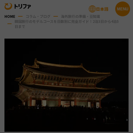
日本語
MENU
HOME
コラム・ブログ
海外旅行の準備・豆知識
韓国旅行のモデルコースを日数別に完全ガイド！2泊3日から4泊5
日まで