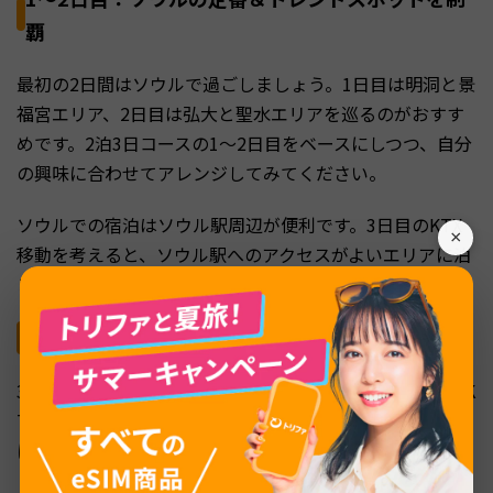
覇
最初の2日間はソウルで過ごしましょう。1日目は明洞と景
福宮エリア、2日目は弘大と聖水エリアを巡るのがおすす
めです。2泊3日コースの1〜2日目をベースにしつつ、自分
の興味に合わせてアレンジしてみてください。
ソウルでの宿泊はソウル駅周辺が便利です。3日目のKTX
×
移動を考えると、ソウル駅へのアクセスがよいエリアに泊
まっておくとスムーズに出発できます。
3日目：KTXで釜山へ移動・海雲台エリア
3日目の午前中にソウル駅からKTXに乗車し、釜山駅へ。K
TXの一般席は片道約59,800ウォン（約6,400円）で、事前
にオンライン予約しておくと安心です。