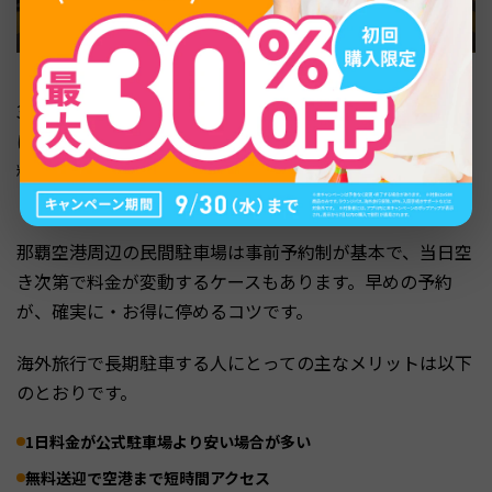
3日以上の海外旅行や、料金をできるだけ抑えたい人に
は、空港周辺の民間駐車場が選択肢になります。多くが無
料送迎付きで、空港まで5〜7分前後でアクセスできるサー
ビスが中心です。
那覇空港周辺の民間駐車場は事前予約制が基本で、当日空
き次第で料金が変動するケースもあります。早めの予約
が、確実に・お得に停めるコツです。
海外旅行で長期駐車する人にとっての主なメリットは以下
のとおりです。
1日料金が公式駐車場より安い場合が多い
無料送迎で空港まで短時間アクセス