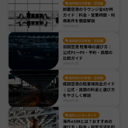
海外旅行の準備・豆知識
那覇空港のラウンジ全6か所
ガイド｜料金・営業時間・利
用条件を徹底解説
2026.04.16
海外旅行の準備・豆知識
羽田空港 駐車場の選び方｜
公式P1〜P5・予約・民間の
比較ガイド
2026.07.28
海外旅行の準備・豆知識
成田空港の駐車場完全ガイド
｜公式・民間の料金と選び方
をやさしく解説
2026.07.28
海外インターネット
海外eSIMとは？おすすめの
選び方・料金・設定方法を初