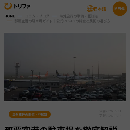
日本語
MENU
HOME
コラム・ブログ
海外旅行の準備・豆知識
那覇空港の駐車場ガイド｜公式P1〜P3の料金と民間の選び方
公開
2026.05.11
海外旅行の準備・豆知識
更新
2026.07.14
那覇空港の駐車場を徹底解説