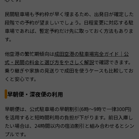
民間駐車場も予約枠が早く埋まるため、出発日が確定した
段階での予約が望ましいでしょう。日程変更に対応する駐
車場であれば、暫定予約だけ先に取っておく方法もありま
す。
他空港の繁忙期傾向は
成田空港の駐車場完全ガイド｜公
式・民間の料金と選び方をやさしく解説
で確認できます。
乗り継ぎや家族の見送りで成田を使うケースも比較してお
くと安心です。
早朝便・深夜便の利用
早朝便は、公式駐車場の早朝割引(6時〜9時で一律300円)
を活用すると短時間利用の負担が下がります。前日入庫し
たい場合は、24時間以内の宿泊割引と組み合わせるとシン
プルです。