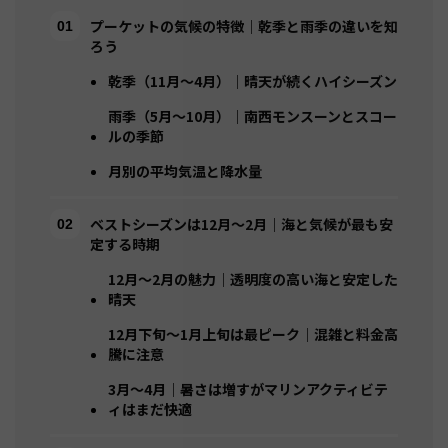
プーケットの気候の特徴｜乾季と雨季の違いを知
ろう
乾季（11月〜4月）｜晴天が続くハイシーズン
雨季（5月〜10月）｜南西モンスーンとスコー
ルの季節
月別の平均気温と降水量
ベストシーズンは12月〜2月｜海と気候が最も安
定する時期
12月〜2月の魅力｜透明度の高い海と安定した
晴天
12月下旬〜1月上旬は最ピーク｜混雑と料金高
騰に注意
3月〜4月｜暑さは増すがマリンアクティビテ
ィはまだ快適