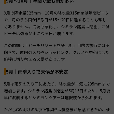
9月〜10月｜年間で最も雨が多い
9月の降水量325mm、10月の降水量315mmは年間ピーク
で、月のうち雨が降る日が15〜20日に達することも珍し
くありません。海況も悪化し、シミラン諸島は閉園、西側
ビーチは遊泳禁止になる日が増えます。
この時期は「ビーチリゾートを楽しむ」目的の旅行には不
向きで、屋内のスパやショッピング、グルメを中心にした
旅程に切り替える必要があります。
5月｜雨季入りで天候が不安定
5月は雨季の入り口にあたり、降水量が一気に295mmまで
増加します。シミラン諸島の閉園が5月15日のため、5月後
半に渡航するとシミランツアーは選択肢から外れます。
ただしGW明けの5月中旬以降は航空券が急落するため、価