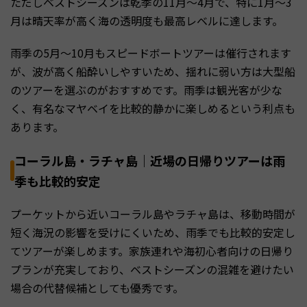
ただしベストシーズンは乾季の11月〜4月で、特に1月〜3
月は晴天率が高く海の透明度も最高レベルに達します。
雨季の5月〜10月もスピードボートツアーは催行されます
が、波が高く船酔いしやすいため、揺れに弱い方は大型船
のツアーを選ぶのがおすすめです。雨季は観光客が少な
く、有名なマヤベイを比較的静かに楽しめるという利点も
あります。
コーラル島・ラチャ島｜近場の日帰りツアーは雨
季も比較的安定
プーケットから近いコーラル島やラチャ島は、移動時間が
短く海況の影響を受けにくいため、雨季でも比較的安定し
てツアーが楽しめます。家族連れや海初心者向けの日帰り
プランが充実しており、ベストシーズンの混雑を避けたい
場合の代替候補としても優秀です。