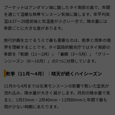
プーケットはアンダマン海に面したタイ南部の島で、年間
を通じて温暖な熱帯モンスーン気候に属します。年平均気
温は27〜29度前後と気温差が小さい一方で、降水量には
季節ごとに大きな差があります。
旅行計画を立てるうえで最も重要なのは、乾季と雨季の境
界を理解することです。タイ国政府観光庁ではタイ南部の
季節を「乾期（11〜2月）」「暑期（3〜5月）」「グリー
ンシーズン（6〜10月）」の3つに分類しています。
乾季（11月〜4月）｜晴天が続くハイシーズン
11月から4月までは北東モンスーンの影響で乾いた空気が
流れ込み、降水量が大きく減少します。月別の降水量で見
ると、1月35mm・2月40mm・12月80mmと年間で最も
雨が少ない時期にあたります。