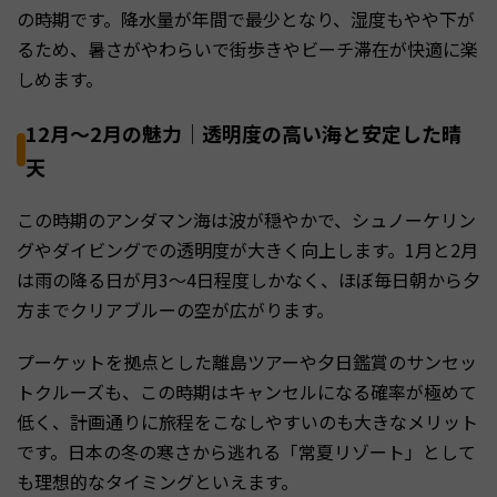
の時期です。降水量が年間で最少となり、湿度もやや下が
るため、暑さがやわらいで街歩きやビーチ滞在が快適に楽
しめます。
12月〜2月の魅力｜透明度の高い海と安定した晴
天
この時期のアンダマン海は波が穏やかで、シュノーケリン
グやダイビングでの透明度が大きく向上します。1月と2月
は雨の降る日が月3〜4日程度しかなく、ほぼ毎日朝から夕
方までクリアブルーの空が広がります。
プーケットを拠点とした離島ツアーや夕日鑑賞のサンセッ
トクルーズも、この時期はキャンセルになる確率が極めて
低く、計画通りに旅程をこなしやすいのも大きなメリット
です。日本の冬の寒さから逃れる「常夏リゾート」として
も理想的なタイミングといえます。