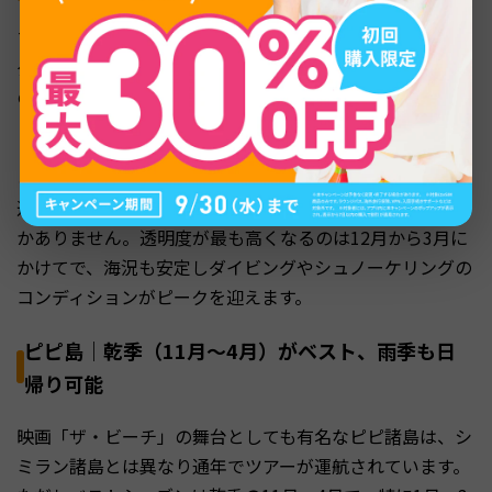
プーケット北西沖に位置するシミラン諸島は、世界有数の
ダイビングスポットとして知られています。海洋環境保護
のためタイ国立公園局によって入島期間が定められてお
り、毎年10月15日に開園、5月15日に閉園します。
この期間外（5月16日〜10月14日）はツアー自体が完全に
運休するため、シミラン諸島を訪れたい方は乾季を選ぶし
かありません。透明度が最も高くなるのは12月から3月に
かけてで、海況も安定しダイビングやシュノーケリングの
コンディションがピークを迎えます。
ピピ島｜乾季（11月〜4月）がベスト、雨季も日
帰り可能
映画「ザ・ビーチ」の舞台としても有名なピピ諸島は、シ
ミラン諸島とは異なり通年でツアーが運航されています。