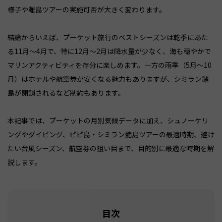
様子や離島ツアーの実施可否が大きく変わります。
結論からいえば、プーケット旅行のベストシーズンは乾季にあた
る11月〜4月で、特に12月〜2月は降水量が少なく、海も穏やかで
マリンアクティビティを存分に楽しめます。一方の雨季（5月〜10
月）はホテルや航空券が安くなる魅力もありますが、シミラン諸
島が閉鎖されるなど制約もあります。
本記事では、プーケットの月別気候データに加え、シュノーケリ
ングやダイビング、ピピ島・シミラン諸島ツアーの最適時期、避け
たい台風シーズン、航空券の狙い目まで、目的別に最適な時期を解
説します。
目次