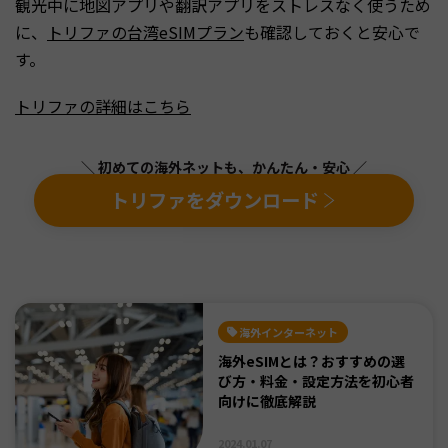
観光中に地図アプリや翻訳アプリをストレスなく使うため
に、
トリファの台湾eSIMプラン
も確認しておくと安心で
す。
トリファの詳細はこちら
＼ 初めての海外ネットも、かんたん・安心 ／
トリファをダウンロード
海外インターネット
海外eSIMとは？おすすめの選
び方・料金・設定方法を初心者
向けに徹底解説
2024.01.07