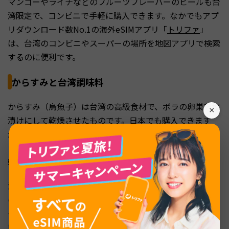
マンゴーやライチなどのフルーツフレーバーのビールも台
湾限定で、コンビニで手軽に購入できます。なかでもアプ
リダウンロード数No.1の海外eSIMアプリ「
トリファ
」
は、台湾のコンビニやスーパーの場所を地図アプリで検索
するのに便利です。
からすみと台湾調味料
からすみ（烏魚子）は台湾の高級食材で、ボラの卵巣を塩
×
漬けにして乾燥させたものです。日本でも購入できます
が、台湾では品質の高いものが日本の半額程度で手に入り
ます。迪化街の老舗乾物店で購入すると、鮮度と品質に信
頼がおけます。
沙茶醤（サーチャージャン）は台湾独自の調味料で、魚介
のうまみとスパイスが効いた万能ソースです。火鍋のつけ
ダレとして欠かせない存在で、日本ではほとんど流通して
いないため、台湾旅行ならではのお土産です。