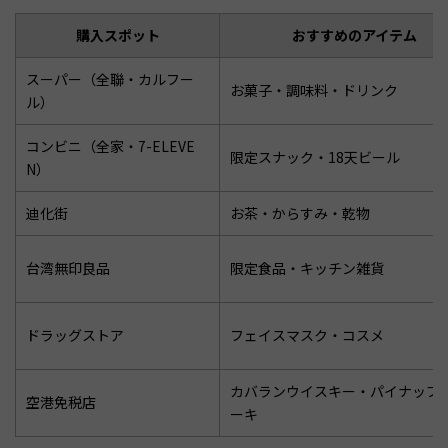
購入スポット
おすすめのアイテム
スーパー（全聯・カルフー
お菓子・調味料・ドリンク
ル）
コンビニ（全家・7-ELEVE
限定スナック・18天ビール
N）
迪化街
お茶・からすみ・乾物
台湾無印良品
限定食品・キッチン雑貨
ドラッグストア
フェイスマスク・コスメ
カバランウイスキー・パイナップ
空港免税店
ーキ