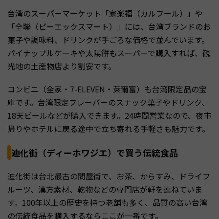
台湾のスーパーマーケット「家楽福（カルフール）」や
「全聯（ピーエックスマート）」には、台湾ブランドのお
菓子や調味料、ドリンクが手ごろな価格で並んでいます。
パイナップルケーキや太陽餅もスーパーで購入すれば、観
光地の土産物店より割安です。
コンビニ（全家・7-ELEVEN・萊爾富）も台湾限定品の宝
庫です。台湾限定フレーバーのスナック菓子やドリンク、
18天ビールなどが購入できます。24時間営業なので、夜市
帰りやホテルに戻る途中で立ち寄れる手軽さも魅力です。
迪化街（ディーホワジエ）で買う伝統食品
迪化街は台北最古の問屋街で、お茶、からすみ、ドライフ
ルーツ、漢方素材、乾物などの専門店が軒を連ねていま
す。100年以上の歴史を持つ老舗も多く、品質の高い台湾
の伝統食品を購入するならここが一番です。