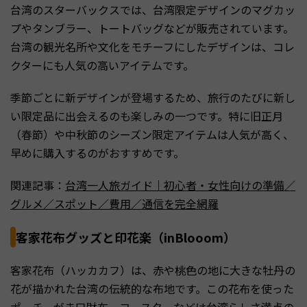
台湾のスターバックスでは、台湾限定デザインのマグカッ
プやタンブラー、トートバッグなどが販売されています。
台湾の観光名所や文化をモチーフにしたデザインは、コレ
クターにも人気の高いアイテムです。
季節ごとに新デザインが登場するため、旅行のたびに新し
い限定品に出会えるのも楽しみの一つです。特に旧正月
（春節）や中秋節のシーズン限定アイテムは人気が高く、
早めに購入するのがおすすめです。
関連記事：
台湾一人旅ガイド｜初心者・女性向けの準備／
グルメ／スポット／費用／通信を完全網羅
客家花布グッズと印花楽（inBlooom）
客家花布（ハッカカフ）は、赤や桃色の地に大きな牡丹の
花が描かれた台湾の伝統的な布地です。この花布を使った
ポーチ、がま口財布、コースターなどは台湾らしさ満点の