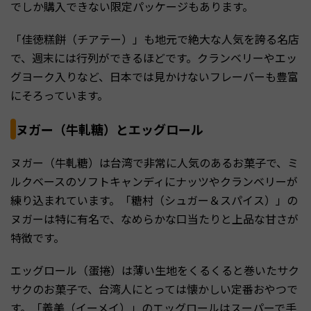
でしか購入できない限定パッケージもあります。
「佳徳糕餅（チアテー）」も地元で絶大な人気を誇る名店
で、週末には行列ができるほどです。クランベリーやエッ
グヨーク入りなど、日本では見かけないフレーバーも豊富
にそろっています。
ヌガー（牛軋糖）とエッグロール
ヌガー（牛軋糖）は台湾で非常に人気のあるお菓子で、ミ
ルクベースのソフトキャンディにナッツやクランベリーが
練り込まれています。「糖村（シュガー＆スパイス）」の
ヌガーは特に有名で、なめらかな口当たりと上品な甘さが
特徴です。
エッグロール（蛋捲）は薄い生地をくるくると巻いたサク
サクのお菓子で、台湾人にとっては懐かしい定番おやつで
す。「義美（イーメイ）」のエッグロールはスーパーで手