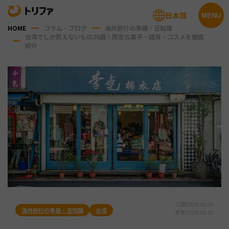
日本語
MENU
HOME
コラム・ブログ
海外旅行の準備・豆知識
台湾でしか買えないもの20選！限定お菓子・雑貨・コスメを徹底
紹介
公開
2026.03.06
海外旅行の準備・豆知識
台湾
更新
2026.08.03