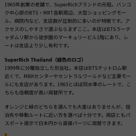
1965年創業の老舗で、SuperRichブランドの元祖。バンコ
ク中心部のBTS・MRT各駅周辺、大型ショッピングモー
ル、病院内など、支店数が圧倒的に多いのが特徴です。ア
クセスのしやすさで選ぶならまずここ。本店はBTSラーチ
ャダムリ駅から徒歩圏のマーキュリービル1階にあり、レ
ートは支店より少し有利です。
SuperRich Thailand（緑色のロゴ）
1999年に分離独立した別会社。本店はBTSチットロム駅
近くで、MBKセンターやセントラルワールドなど主要モー
ルにも支店があります。1965とほぼ同水準のレートで、こ
ちらも信頼度が高い両替所です。
オレンジと緑のどちらを選んでも大差はありませんが、宿
泊先や移動ルートに近い方を選べば十分です。両店ともパ
スポート提示で日本円から直接バーツに両替できます。