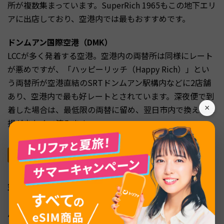
所が複数集まっています。SuperRich 1965もこの地下エリ
アに出店しており、空港内では最もおすすめです。
ドンムアン国際空港（DMK）
LCCが多く発着する空港。空港内の両替所は同様にレート
が悪めですが、「ハッピーリッチ（Happy Rich）」とい
う両替所が空港直結のSRTドンムアン駅構内などに2店舗
あり、空港内で最も好レートとされています。深夜便で到
×
着した場合は、最低限の両替に留め、翌日市内で換えると
損が少なくて済みます。
銀行の両替窓口（バンコク銀行・カシコン銀行・
サイアム商業銀行）
空港の銀行カウンターよりも、市内の銀行支店の方がレー
トは多少良くなります。ただし専門両替所には及びませ
ん。