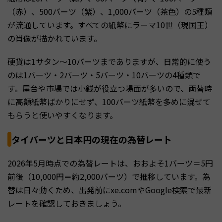
（赤）、500バーツ（紫）、1,000バーツ（茶色）の5種類
が流通しています。すべての紙幣にラーマ10世（現国王）
の肖像が描かれています。
硬貨は1サタン〜10バーツまでありますが、日常的に使う
のは1バーツ・2バーツ・5バーツ・10バーツの4種類で
す。屋台や市場では小銭が役立つ場面が多いので、両替時
に高額紙幣ばかりにせず、100バーツ紙幣を多めに混ぜて
もらうと使いやすくなります。
タイバーツと日本円の現在の為替レート
2026年5月時点での為替レートは、おおよそ1バーツ＝5円
前後（10,000円＝約2,000バーツ）で推移しています。為
替は日々動くため、出発前にxe.comやGoogle検索で最新
レートを確認しておきましょう。