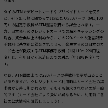
ります。
タイのATMでデビットカードやプリペイドカードを使う
と、引き出し額に関わらず1回あたり220バーツ（約1,100
円）の固定手数料がATM運営銀行から課金されます。一
方、日本発行のクレジットカードでの海外キャッシングの
場合、貸金業法上の制約から、この220バーツの運営銀行
手数料は基本的に課金されません。発生するのは日本のカ
ード会社が徴収するATM事務手数料（1回110〜220円程
度）と、利用日から返済日までの利息（年18%程度）で
す。
なお、ATM画面上では220バーツの手数料表示が出ること
がありますが、クレジットカード利用時はカード会社の請
求書から差し引かれるか、そもそも請求されないのが一般
的です（カード会社により扱いが異なるため、利用前に各
社の公式情報を確認しましょう）。