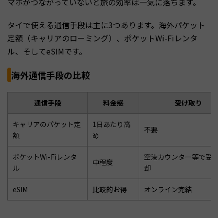
マホがつながっていないと旅の効率は一気に落ちます。
タイで使える通信手段は主に3つあります。海外パケット
定額（キャリアのローミング）、ポケットWi-Fiレンタ
ル、そしてeSIMです。
海外通信手段の比較
通信手段
料金感
受け取り
キャリアのパケット定
1日あたり高
不要
額
め
ポケットWi-Fiレンタ
空港カウンター等で受
中程度
ル
却
eSIM
比較的お得
オンライン完結