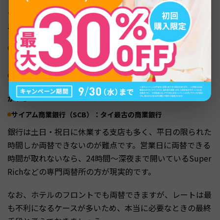
タイの主要4大銀行のうち、両替で旅行者がよく使うのは
以下の3行です。
バンコク銀行（Bangkok Bank）
：タイ最大の銀行で支店数が最も多い
カシコン銀行（KASIKORNBANK / Kバンク）
：スワンナプーム空港のメインバンクで、空港内ATMもこの銀行
が中心
サイアム商業銀行（SCB）
：タイ最古の商業銀行
銀行は土日・祝日に休業する支店も多く、平日の限られた
時間しか両替できないのが難点です。営業日に両替できる
時間が取れないなら、24時間〜深夜まで開いているSuper
Richなどの専門両替所の方が現実的です。
なお、ホテルのフロントでも両替できますが、レートは最
も不利になるケースが多いため、本当に必要なときの最終