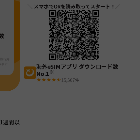
＼ スマホでQRを読み取ってスタート！／
数
・
ら旅行用
当社に
海外eSIMアプリ ダウンロード数
※
No.1
15,507
件
1週間以