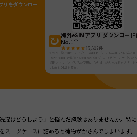
プリをダウンロー
海外eSIMアプリ ダウンロード
※
No.1
15,507
件
※国内「旅行用eSIMアプリ」のDL数（2025年4月～2026年3月
iOS&Android合算値・AppTweak調べ）。「旅行」カテゴリか
eSIMアプリ（アプリ名か説明に「eSIM」が含まれるアプリ）を
て抽出しDL数を算出。
洗濯はどうしよう」と悩んだ経験はありませんか。特に
をスーツケースに詰めると荷物がかさんでしまいます。