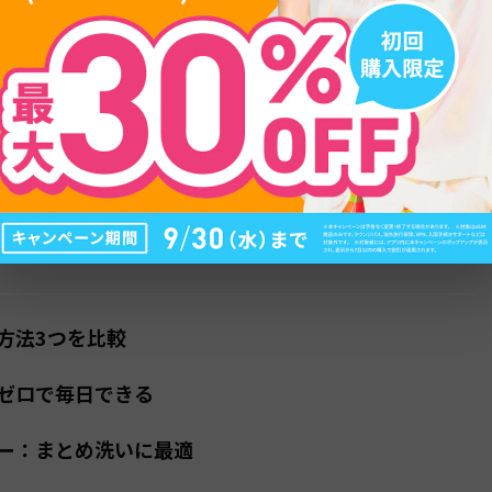
目次
るメリットと荷物を減らすコツ
を最小限にする考え方
素材を選ぶ
方法3つを比較
ゼロで毎日できる
ー：まとめ洗いに最適