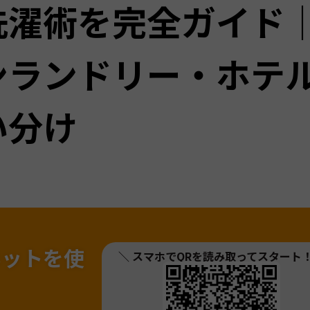
洗濯術を完全ガイド
ンランドリー・ホテ
い分け
ネットを
使
＼ スマホでQRを読み取ってスタート
！