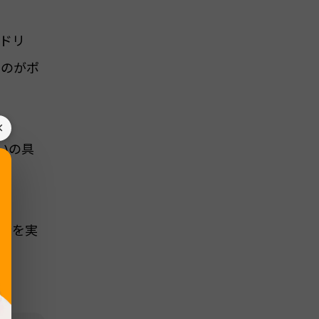
ドリ
るのがポ
×
いの具
行を実