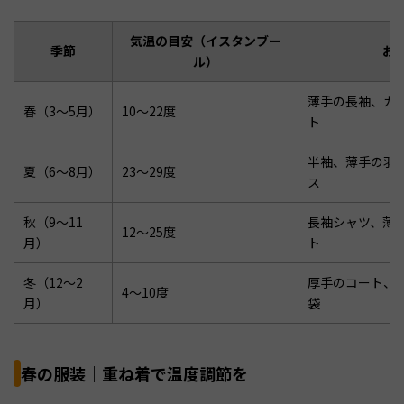
気温の目安（イスタンブー
季節
お
ル）
薄手の長袖、カ
春（3〜5月）
10〜22度
ト
半袖、薄手の羽
夏（6〜8月）
23〜29度
ス
秋（9〜11
長袖シャツ、薄
12〜25度
月）
ト
冬（12〜2
厚手のコート、
4〜10度
月）
袋
春の服装｜重ね着で温度調節を