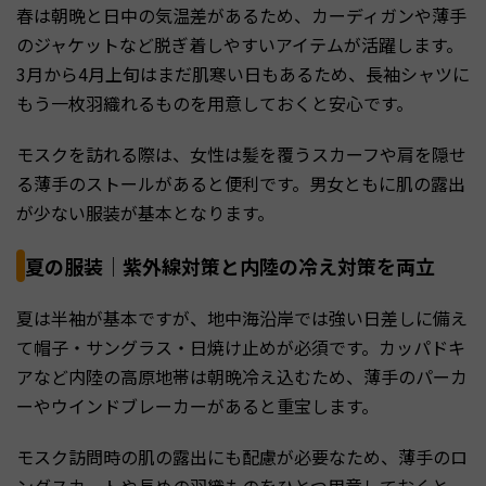
春は朝晩と日中の気温差があるため、カーディガンや薄手
のジャケットなど脱ぎ着しやすいアイテムが活躍します。
3月から4月上旬はまだ肌寒い日もあるため、長袖シャツに
もう一枚羽織れるものを用意しておくと安心です。
モスクを訪れる際は、女性は髪を覆うスカーフや肩を隠せ
る薄手のストールがあると便利です。男女ともに肌の露出
が少ない服装が基本となります。
夏の服装｜紫外線対策と内陸の冷え対策を両立
夏は半袖が基本ですが、地中海沿岸では強い日差しに備え
て帽子・サングラス・日焼け止めが必須です。カッパドキ
アなど内陸の高原地帯は朝晩冷え込むため、薄手のパーカ
ーやウインドブレーカーがあると重宝します。
モスク訪問時の肌の露出にも配慮が必要なため、薄手のロ
ングスカートや長めの羽織ものをひとつ用意しておくと、