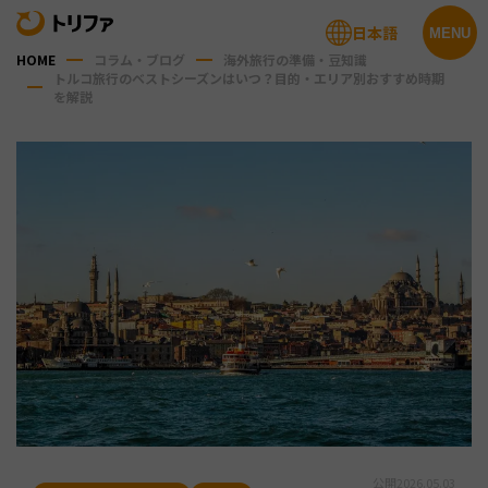
日本語
MENU
HOME
コラム・ブログ
海外旅行の準備・豆知識
トルコ旅行のベストシーズンはいつ？目的・エリア別おすすめ時期
を解説
公開
2026.05.03