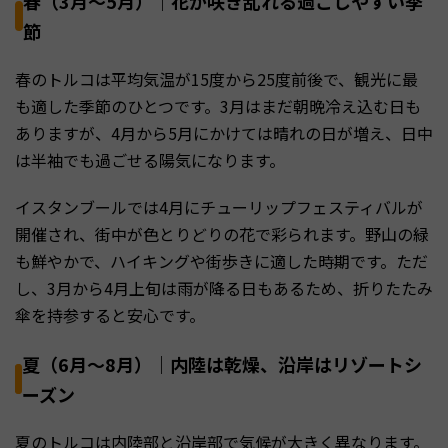
春（3月〜5月）｜花が咲き乱れる過ごしやすい季
節
春のトルコは平均気温が15度から25度前後で、観光に最
も適した季節のひとつです。3月はまだ朝晩冷え込む日も
ありますが、4月から5月にかけては晴れの日が増え、日中
は半袖でも過ごせる陽気になります。
イスタンブールでは4月にチューリップフェスティバルが
開催され、街中が色とりどりの花で彩られます。野山の緑
も鮮やかで、ハイキングや街歩きに適した時期です。ただ
し、3月から4月上旬は雨が降る日もあるため、折りたたみ
傘を持参すると安心です。
夏（6月〜8月）｜内陸は乾燥、沿岸はリゾートシ
ーズン
夏のトルコは内陸部と沿岸部で気候が大きく異なります。