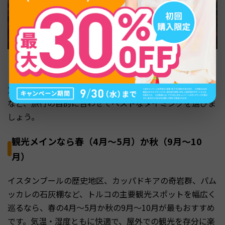
トルコ旅行の楽しみ方は人それぞれです。観光メインの
方、気球を確実に体験したい方、リゾートを満喫したい方
など、旅行の目的に合わせてベストなタイミングを選びま
しょう。
観光メインなら春（4月〜5月）か秋（9月〜10
月）
イスタンブールの歴史地区、カッパドキアの奇岩群、パム
ッカレの石灰棚など、トルコの主要観光スポットを幅広く
巡るなら、春の4月〜5月か秋の9月〜10月が最もおすすめ
です。気温・湿度ともに快適で、屋外での観光を存分に楽