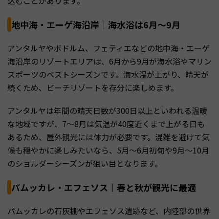
込むことがあります。
地中海・エーゲ海沿岸｜海水浴は6月〜9月
アンタルヤやボドルム、フェティエなどの地中海・エーゲ
海沿岸のリゾートエリアは、6月から9月が海水浴やマリン
スポーツのベストシーズンです。海水温が上がり、晴天が
続くため、ビーチリゾートを存分に楽しめます。
アンタルヤは年間の晴天日数が300日以上といわれる温暖
な地域ですが、7〜8月は気温が40度近くまで上がる日も
あるため、屋外観光には体力が必要です。混雑を避けて気
候も穏やかに楽しみたいなら、5月〜6月初旬や9月〜10月
のショルダーシーズンが狙い目となります。
パムッカレ・エフェソス｜春と秋が観光に最適
パムッカレの石灰棚やエフェソス遺跡など、内陸部の世界