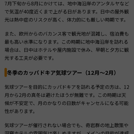
7月下旬から8月にかけては、地中海沿岸のアンタルヤなど
で気温が40度近くまで上がる日があります。日中の屋外観
光は熱中症のリスクが高く、体力的にも厳しい時期です。
また、欧州からのバカンス客で観光地が混雑し、宿泊費も
最も高い水準になります。この時期に地中海沿岸を訪れる
場合は、日中はホテルや屋内施設で休み、早朝と夕方に観
光する工夫が必要です。
冬季のカッパドキア気球ツアー（12月〜2月）
気球ツアーを目的にカッパドキアを訪れる予定の方は、12
月から2月の真冬は避けたほうが無難です。この時期は天
候が不安定で、月のかなりの日数がキャンセルになる可能
性があります。
気球ツアーが催行されない場合でも、奇岩群の地上散策や
洞窟ホテルの雰囲気は楽しめますが、メインの目的が達成