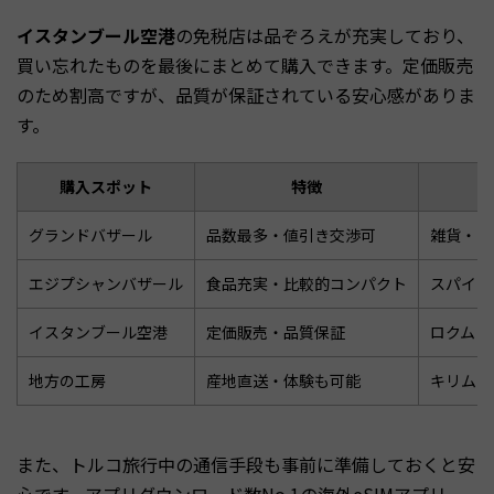
イスタンブール空港
の免税店は品ぞろえが充実しており、
買い忘れたものを最後にまとめて購入できます。定価販売
のため割高ですが、品質が保証されている安心感がありま
す。
購入スポット
特徴
お
グランドバザール
品数最多・値引き交渉可
雑貨・ラ
エジプシャンバザール
食品充実・比較的コンパクト
スパイス
イスタンブール空港
定価販売・品質保証
ロクム・
地方の工房
産地直送・体験も可能
キリム・
また、トルコ旅行中の通信手段も事前に準備しておくと安