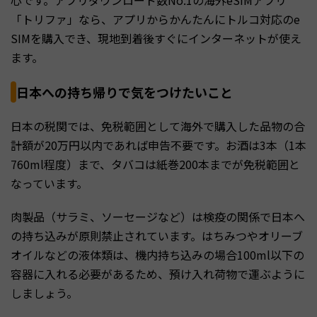
心です。アプリダウンロード数No.1の海外eSIMアプリ
「トリファ」なら、アプリからかんたんにトルコ対応のe
SIMを購入でき、現地到着後すぐにインターネットが使え
ます。
日本への持ち帰りで気をつけたいこと
日本の税関では、免税範囲として海外で購入した品物の合
計額が20万円以内であれば申告不要です。お酒は3本（1本
760ml程度）まで、タバコは紙巻200本までが免税範囲と
なっています。
肉製品（サラミ、ソーセージなど）は検疫の関係で日本へ
の持ち込みが原則禁止されています。はちみつやオリーブ
オイルなどの液体類は、機内持ち込みの場合100ml以下の
容器に入れる必要があるため、預け入れ荷物で運ぶように
しましょう。