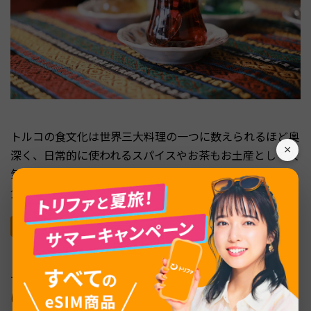
トルコの食文化は世界三大料理の一つに数えられるほど奥
×
深く、日常的に使われるスパイスやお茶もお土産として人
気があります。軽量で持ち運びしやすいものが多い点も、
食品系お土産の魅力です。
チャイ（トルコ紅茶）とトルココーヒー
トルコは世界有数の紅茶消費国で、1人あたりの消費量は
世界トップクラスです。リゼ地方で栽培されるトルコ紅茶
は渋みが少なく、すっきりとした味わいが特徴です。