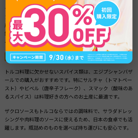
ティーバッグタイプなら軽くてかさばらず、お土産にぴっ
たりです。また、トルココーヒーはユネスコの無形文化遺
産にも登録された伝統的な飲み物で、細かく挽いた豆を小
鍋で煮出す独特の淹れ方が特徴です。専用の小鍋「ジャズ
ベ」とセットで贈ると、一層喜ばれるでしょう。
スパイスと調味料
トルコ料理に欠かせないスパイス類は、エジプシャンバザ
ールでの購入がおすすめです。特にサルチャ（トマトペー
スト）やビベル（唐辛子フレーク）、スマック（酸味のあ
るスパイス）は料理好きの方へのお土産に最適です。
ザクロソースもトルコならではの調味料で、サラダドレッ
シングや肉料理のソースに使えるため、日本の食卓でも活
躍します。瓶詰めのものを選べば持ち運びにも安心です。