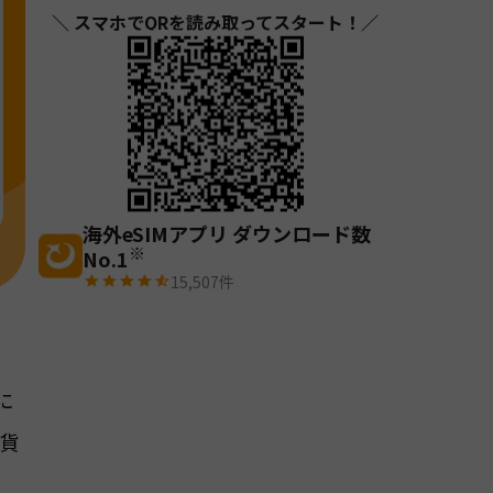
＼ スマホでQRを読み取ってスタート！／
海外eSIMアプリ ダウンロード数
※
No.1
15,507
件
に
雑貨