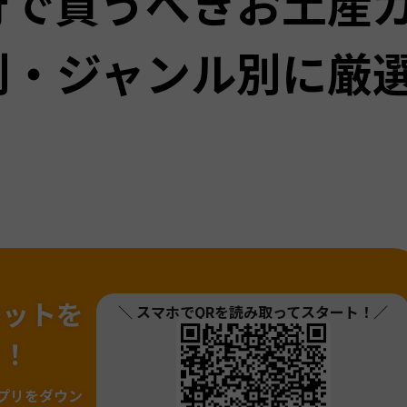
行で買うべきお土産
別・ジャンル別に厳
ネットを
＼ スマホでQRを読み取ってスタート！／
ァ！
プリをダウン