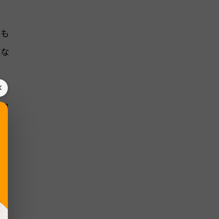
るも
限な
×
紹
ま
だ