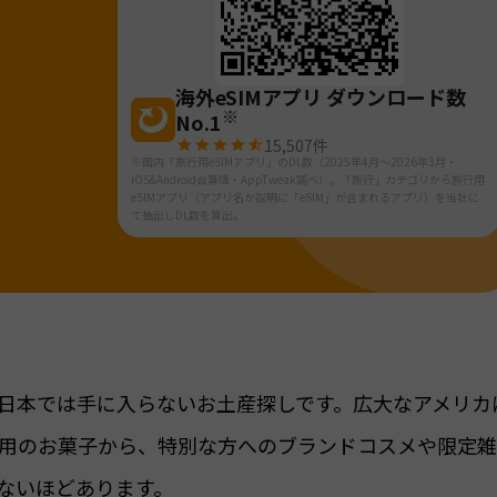
海外eSIMアプリ ダウンロード数
※
No.1
15,507
件
※国内「旅行用eSIMアプリ」のDL数（2025年4月～2026年3月・
iOS&Android合算値・AppTweak調べ）。「旅行」カテゴリから旅行用
eSIMアプリ（アプリ名か説明に「eSIM」が含まれるアプリ）を当社に
て抽出しDL数を算出。
日本では手に入らないお土産探しです。広大なアメリカ
用のお菓子から、特別な方へのブランドコスメや限定
ないほどあります。